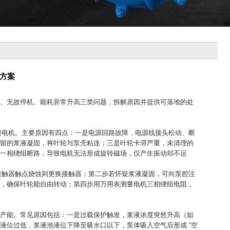
方案
、无故停机、能耗异常升高三类问题，拆解原因并提供可落地的处
烧毁电机。主要原因有四点：一是电源回路故障，电源线接头松动、断
留的浆液凝固，将叶轮与泵壳粘连；三是叶轮卡滞严重，未清理的
一相绕组断路，导致电机无法形成旋转磁场，仅产生振动却不运
若接触器触点烧蚀则更换接触器；第二步若怀疑浆液凝固，可向泵腔注
杂质，确保叶轮能自由转动；第四步用万用表测量电机三相绕组电阻，
产能。常见原因包括：一是过载保护触发，浆液浓度突然升高（如
液位过低，浆液池液位下降至吸水口以下，泵体吸入空气后形成 “空