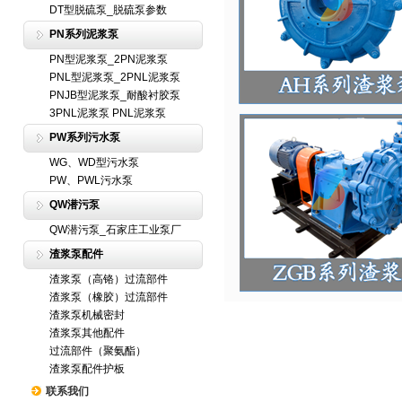
DT型脱硫泵_脱硫泵参数
PN系列泥浆泵
PN型泥浆泵_2PN泥浆泵
PNL型泥浆泵_2PNL泥浆泵
PNJB型泥浆泵_耐酸衬胶泵
3PNL泥浆泵 PNL泥浆泵
PW系列污水泵
WG、WD型污水泵
PW、PWL污水泵
QW潜污泵
QW潜污泵_石家庄工业泵厂
渣浆泵配件
渣浆泵（高铬）过流部件
渣浆泵（橡胶）过流部件
渣浆泵机械密封
渣浆泵其他配件
过流部件（聚氨酯）
渣浆泵配件护板
联系我们