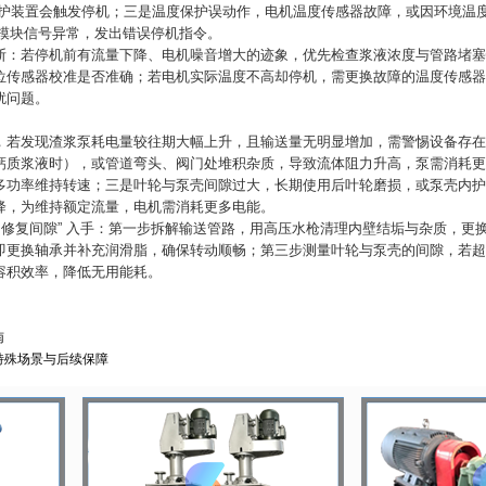
保护装置会触发停机；三是温度保护误动作，电机温度传感器故障，或因环境温
制模块信号异常，发出错误停机指令。
：若停机前有流量下降、电机噪音增大的迹象，优先检查浆液浓度与管路堵塞情
传感器校准是否准确；若电机实际温度不高却停机，需更换故障的温度传感器，
扰问题。
，若发现渣浆泵耗电量较往期大幅上升，且输送量无明显增加，需警惕设备存在
钙质浆液时），或管道弯头、阀门处堆积杂质，导致流体阻力升高，泵需消耗更
多功率维持转速；三是叶轮与泵壳间隙过大，长期使用后叶轮磨损，或泵壳内护
降，为维持额定流量，电机需消耗更多电能。
、修复间隙” 入手：第一步拆解输送管路，用高压水枪清理内壁结垢与杂质，
更换轴承并补充润滑脂，确保转动顺畅；第三步测量叶轮与泵壳的间隙，若超过说明
容积效率，降低无用能耗。
南
特殊场景与后续保障