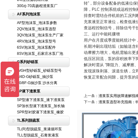
转”，部分设备配备的低液位
300zj-70高扬程渣浆泵厂
障，PLC 控制系统或远程控
AF系列泡沫泵
排查时需结合停机前的工况判断
充浆液至正常液位，检查低液位
AF型泡沫泵_泡沫泵参数
查远程控制信号，排除信号干
2QV泡沫泵_泡沫泵选型
三、运行中能耗骤增
3QV泡沫泵_泡沫泵生产厂家
用户在月度或季度能耗统计中
4RV泡沫泵_泡沫泵型号
长期冲刷出现结垢（如输送含
6SV泡沫泵_泡沫泵配件
动摩擦力增大，电机需输出更
8SV泡沫泵_石家庄水泵厂泡
低压区回流，泵的容积效率下
G系列砂砾泵
解决时需从 “降阻力、减摩擦
G/GH型砂砾泵_砂砾泵型号
发现滚珠剥落、滚道生锈，立即
6/4D-G砂砾泵_抽沙泵
恢复正常配合间隙，提升泵的
10/8F-G抽沙泵 沙水分离
SP液下渣浆泵
上一条：
渣浆泵实用故障速解指
SP型液下渣浆泵_液下渣浆泵
下一条：
渣浆泵选型补充指南：
SP加长型液下渣浆泵_加长轴
SPR型衬胶液下渣浆泵_橡胶
TL系列脱硫泵
TL(R)型脱硫泵_浆液循环泵
TLL型脱硫泵_石膏浆液泵