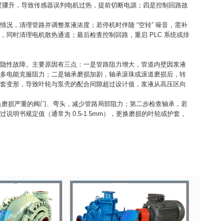
度骤升，导致传感器误判电机过热，提前切断电源；四是控制回路故
况，清理管路并调整浆液浓度；若停机时伴随 “空转” 噪音，需补
同时清理电机散热通道；最后检查控制回路，重启 PLC 系统或排
隐性故障。主要原因有三点：一是管路阻力增大，管道内壁因浆液
多电能克服阻力；二是轴承磨损加剧，轴承滚珠或滚道磨损后，转
套变形，导致叶轮与泵壳的配合间隙超过设计值，浆液从高压区向
更换磨损严重的阀门、弯头，减少管路局部阻力；第二步检查轴承，若
书规定值（通常为 0.5-1.5mm），更换磨损的叶轮或护套，