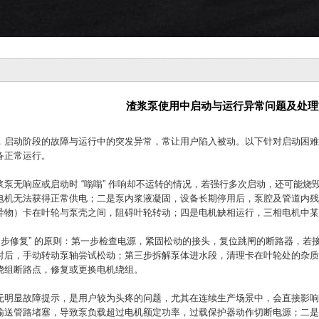
渣浆泵使用中启动与运行异常问题及处理
，启动阶段的故障与运行中的突发异常，常让用户陷入被动。以下针对启动困难
备正常运行。
泵无响应或启动时 “嗡嗡” 作响却不运转的情况，若强行多次启动，还可能
电机无法获得正常供电；二是泵内浆液凝固，设备长期停用后，泵腔及管道内残
异物）卡在叶轮与泵壳之间，阻碍叶轮转动；四是电机缺相运行，三相电机中某
逐步修复” 的原则：第一步检查电源，紧固松动的接头，复位跳闸的断路器，
 小时后，手动转动泵轴尝试松动；第三步拆解泵体进水段，清理卡在叶轮处的
绕组断路点，修复或更换电机绕组。
无明显故障提示，是用户较为头疼的问题，尤其在连续生产场景中，会直接影响
输送管路堵塞，导致泵负载超过电机额定功率，过载保护器动作切断电源；二是