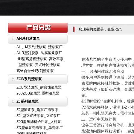
您现在的位置是：企业动态
AH系列渣浆泵
AH、M系列渣浆泵_渣浆泵厂
AHR型衬胶泵_防腐渣浆泵厂
HH型高扬程渣浆泵_高效率泵
在
渣浆泵
的全生命周期使用中
L型渣浆泵_开式叶轮渣浆泵
理方案，帮助用户快速恢复设
高铬合金AH系列渣浆泵
一、启动困难或无法启动
很多用户遇到接通电源后，渣浆
ZGB系列渣浆泵
路器跳闸或接触器损坏，导致
ZGB型渣浆泵_耐磨蚀渣浆泵
大块杂质（如矿石碎块、金属
200ZGB渣浆泵 重型渣浆泵
转。
处理时需按 “先断电排查，后
ZJ系列渣浆泵
入清水或稀释剂，浸泡 1-2
ZJ型渣浆泵_选矿厂渣浆泵
若某一相电阻无穷大，需排查
ZJL型立式渣浆泵_立式泵厂
二、运行中无故停机
ZJG型压滤机给料泵_入料泵
设备正常运行时突然停机，且
ZD型单泵壳渣浆泵_单壳泵厂
浆液池内固体颗粒沉积），或
DG型压滤机喂料泵