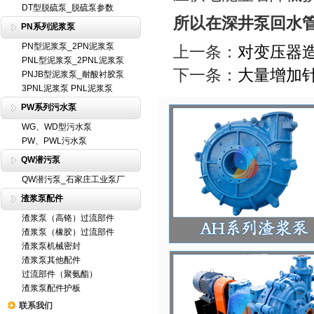
DT型脱硫泵_脱硫泵参数
所以在深井泵回水
PN系列泥浆泵
PN型泥浆泵_2PN泥浆泵
上一条：
对变压器
PNL型泥浆泵_2PNL泥浆泵
下一条：
大量增加
PNJB型泥浆泵_耐酸衬胶泵
3PNL泥浆泵 PNL泥浆泵
PW系列污水泵
WG、WD型污水泵
PW、PWL污水泵
QW潜污泵
QW潜污泵_石家庄工业泵厂
渣浆泵配件
渣浆泵（高铬）过流部件
渣浆泵（橡胶）过流部件
渣浆泵机械密封
渣浆泵其他配件
过流部件（聚氨酯）
渣浆泵配件护板
联系我们