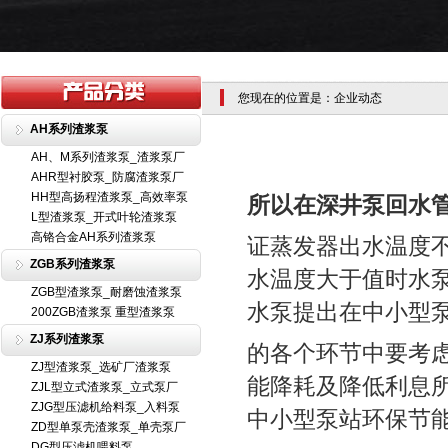
您现在的位置是：企业动态
AH系列渣浆泵
AH、M系列渣浆泵_渣浆泵厂
AHR型衬胶泵_防腐渣浆泵厂
HH型高扬程渣浆泵_高效率泵
所以在深井泵回水
L型渣浆泵_开式叶轮渣浆泵
高铬合金AH系列渣浆泵
证蒸发器出水温度
ZGB系列渣浆泵
水温度大于值时水
ZGB型渣浆泵_耐磨蚀渣浆泵
水泵提出在中小型
200ZGB渣浆泵 重型渣浆泵
ZJ系列渣浆泵
的各个环节中要考
ZJ型渣浆泵_选矿厂渣浆泵
能降耗及降低利息
ZJL型立式渣浆泵_立式泵厂
ZJG型压滤机给料泵_入料泵
中小型泵站环保节
ZD型单泵壳渣浆泵_单壳泵厂
DG型压滤机喂料泵