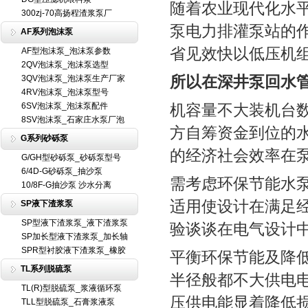
随着农业现代化水
300zj-70高扬程渣浆泵厂
泵电力排灌泵站的
AF系列泡沫泵
省见效快以低压机
AF型泡沫泵_泡沫泵参数
2QV泡沫泵_泡沫泵选型
所以在深井泵回水
3QV泡沫泵_泡沫泵生产厂家
4RV泡沫泵_泡沫泵型号
6SV泡沫泵_泡沫泵配件
机容量不大装机台
8SV泡沫泵_石家庄水泵厂泡
方自筹资金到位的
G系列砂砾泵
的经济社会效率在
G/GH型砂砾泵_砂砾泵型号
6/4D-G砂砾泵_抽沙泵
需考虑环保节能水
10/8F-G抽沙泵 沙水分离
适用使设计在满足
SP液下渣浆泵
SP型液下渣浆泵_液下渣浆泵
验谈谈在电气设计
SP加长型液下渣浆泵_加长轴
SPR型衬胶液下渣浆泵_橡胶
平衡环保节能及降
TL系列脱硫泵
半径般都不大供电
TL(R)型脱硫泵_浆液循环泵
压供电能显着降低
TLL型脱硫泵_石膏浆液泵