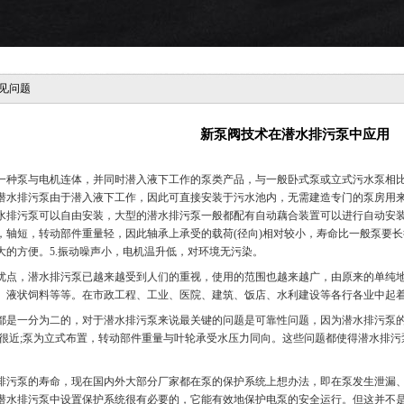
见问题
新泵阀技术在潜水排污泵中应用
泵与电机连体，并同时潜入液下工作的泵类产品，与一般卧式泵或立式污水泵相比，
潜水排污泵由于潜入液下工作，因此可直接安装于污水池内，无需建造专门的泵房用来
水排污泵可以自由安装，大型的潜水排污泵一般都配有自动藕合装置可以进行自动安装
，轴短，转动部件重量轻，因此轴承上承受的载荷(径向)相对较小，寿命比一般泵要长
大的方便。5.振动噪声小，电机温升低，对环境无污染。
，潜水排污泵已越来越受到人们的重视，使用的范围也越来越广，由原来的单纯地
、液状饲料等等。在市政工程、工业、医院、建筑、饭店、水利建设等各行各业中起
一分为二的，对于潜水排污泵来说最关键的问题是可靠性问题，因为潜水排污泵的
得很近;泵为立式布置，转动部件重量与叶轮承受水压力同向。这些问题都使得潜水排
。
泵的寿命，现在国内外大部分厂家都在泵的保护系统上想办法，即在泵发生泄漏、
潜水排污泵中设置保护系统很有必要的，它能有效地保护电泵的安全运行。但这并不