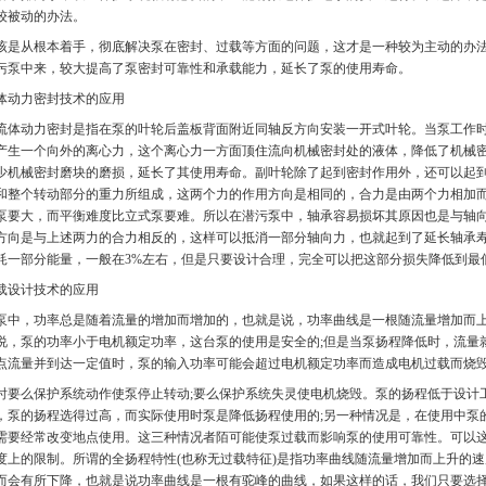
较被动的办法。
从根本着手，彻底解决泵在密封、过载等方面的问题，这才是一种较为主动的办法
污泵中来，较大提高了泵密封可靠性和承载能力，延长了泵的使用寿命。
动力密封技术的应用
动力密封是指在泵的叶轮后盖板背面附近同轴反方向安装一开式叶轮。当泵工作时
产生一个向外的离心力，这个离心力一方面顶住流向机械密封处的液体，降低了机械
少机械密封磨块的磨损，延长了其使用寿命。副叶轮除了起到密封作用外，还可以起
和整个转动部分的重力所组成，这两个力的作用方向是相同的，合力是由两个力相加
泵要大，而平衡难度比立式泵要难。所以在潜污泵中，轴承容易损坏其原因也是与轴
方向是与上述两力的合力相反的，这样可以抵消一部分轴向力，也就起到了延长轴承
耗一部分能量，一般在3%左右，但是只要设计合理，完全可以把这部分损失降低到最
设计技术的应用
，功率总是随着流量的增加而增加的，也就是说，功率曲线是一根随流量增加而上
说，泵的功率小于电机额定功率，这台泵的使用是安全的;但是当泵扬程降低时，流量就
点流量并到达一定值时，泵的输入功率可能会超过电机额定功率而造成电机过载而烧
么保护系统动作使泵停止转动;要么保护系统失灵使电机烧毁。泵的扬程低于设计
，泵的扬程选得过高，而实际使用时泵是降低扬程使用的;另一种情况是，在使用中泵
需要经常改变地点使用。这三种情况者陌可能使泵过载而影响泵的使用可靠性。可以这
度上的限制。所谓的全扬程特性(也称无过载特征)是指功率曲线随流量增加而上升的
而会有所下降，也就是说功率曲线是一根有驼峰的曲线，如果这样的话，我们只要选择