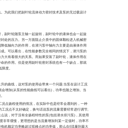
。为此我们把副叶轮流体动力密封技术及泵的无过载设计
，副叶轮随泵主轴一起旋转，副叶轮中的液体也会一起旋
密封处的压力。另一方面阻止介质中的固体颗粒进入机械密
到降低轴向力的作用，在潜污泵中轴向力主要是由液体作用
而成。可以看出，在性能参数完全相同的情况下，潜污泵的
向力大有着很大的关系。而如果安装了副叶轮，液体作用在
寿命的作用。但是使用副叶轮密封系统也有一个缺点，那就
低限度。
升的曲线，这对泵的使用会带来一个问题:当泵在设计工况
会增加(从泵的性能曲线可以看出)，功率也随之增加。当
毁。
工况点扬程使用的情况，在实际中也是经常会遇到的，一种
的工况点不太好确定，换句话说泵的流量需要经常进行调节;
么说，对于没有全扬程特性的泵(包括潜水排污泵)，其使用
速度非常缓慢，更理想的是当流量增加到某一定值时，功率不
电机额定功率略超过驼峰点的功率值，那么在0流量到最大