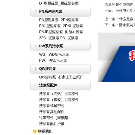
DT型脱硫泵_脱硫泵参数
流量的整个范围内
可靠。另外电机功
PN系列泥浆泵
上一条：
什么是自
PN型泥浆泵_2PN泥浆泵
下一条：
潜水泵与
PNL型泥浆泵_2PNL泥浆泵
PNJB型泥浆泵_耐酸衬胶泵
3PNL泥浆泵 PNL泥浆泵
PW系列污水泵
WG、WD型污水泵
PW、PWL污水泵
QW潜污泵
QW潜污泵_石家庄工业泵厂
渣浆泵配件
渣浆泵（高铬）过流部件
渣浆泵（橡胶）过流部件
渣浆泵机械密封
渣浆泵其他配件
过流部件（聚氨酯）
渣浆泵配件护板
联系我们