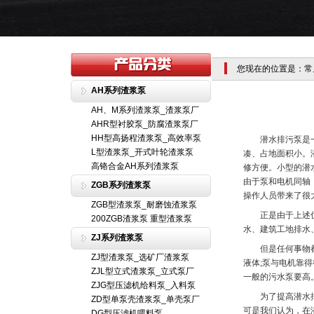
您现在的位置是：常
AH系列渣浆泵
AH、M系列渣浆泵_渣浆泵厂
AHR型衬胶泵_防腐渣浆泵厂
HH型高扬程渣浆泵_高效率泵
潜水排污泵是一种
L型渣浆泵_开式叶轮渣浆泵
凑、占地面积小。
高铬合金AH系列渣浆泵
修方便。小型的潜
由于泵和电机同轴
ZGB系列渣浆泵
操作人员带来了很
ZGB型渣浆泵_耐磨蚀渣浆泵
正是由于上述优点
200ZGB渣浆泵 重型渣浆泵
水、建筑工地排水
ZJ系列渣浆泵
但是任何事物都是
ZJ型渣浆泵_选矿厂渣浆泵
液体;泵与电机靠
ZJL型立式渣浆泵_立式泵厂
一般的污水泵要高
ZJG型压滤机给料泵_入料泵
为了提高潜水排污
ZD型单泵壳渣浆泵_单壳泵厂
可是我们认为，在
DG型压滤机喂料泵