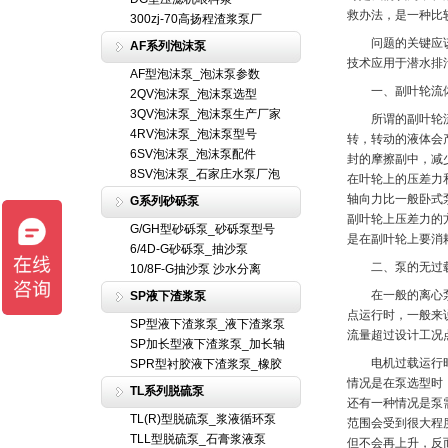
救办法，是一种比
300zj-70高扬程渣浆泵厂
问题的关键应该是
AF系列泡沫泵
技术应用于潜水排
AF型泡沫泵_泡沫泵参数
一、副叶轮流体
2QV泡沫泵_泡沫泵选型
3QV泡沫泵_泡沫泵生产厂家
所谓的副叶轮流体
4RV泡沫泵_泡沫泵型号
转，转动的液体会
6SV泡沫泵_泡沫泵配件
封的摩擦副中，减
8SV泡沫泵_石家庄水泵厂泡
在叶轮上的压差力
轴向力比一般卧式
G系列砂砾泵
副叶轮上压差力的
G/GH型砂砾泵_砂砾泵型号
是在副叶轮上要消
6/4D-G砂砾泵_抽沙泵
二、泵的无过载
10/8F-G抽沙泵 沙水分离
在一般的离心泵中
SP液下渣浆泵
点运行时，一般来
SP型液下渣浆泵_液下渣浆泵
流量超过设计工况
SP加长型液下渣浆泵_加长轴
电机过载运行时要
SPR型衬胶液下渣浆泵_橡胶
情况是在泵选型时
TL系列脱硫泵
还有一种情况是泵
TL(R)型脱硫泵_浆液循环泵
范围会受到很大程
TLL型脱硫泵_石膏浆液泵
但不会再上升，反