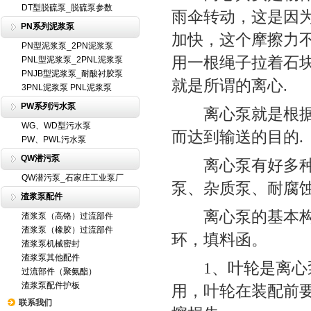
DT型脱硫泵_脱硫泵参数
雨伞转动，这是因
PN系列泥浆泵
加快，这个摩擦力
PN型泥浆泵_2PN泥浆泵
用一根绳子拉着石
PNL型泥浆泵_2PNL泥浆泵
PNJB型泥浆泵_耐酸衬胶泵
就是所谓的离心.
3PNL泥浆泵 PNL泥浆泵
PW系列污水泵
离心泵就是根据这
WG、WD型污水泵
而达到输送的目的.
PW、PWL污水泵
QW潜污泵
离心泵有好多种.
QW潜污泵_石家庄工业泵厂
泵、杂质泵、耐腐
渣浆泵配件
离心泵的基本构造
渣浆泵（高铬）过流部件
渣浆泵（橡胶）过流部件
环，填料函。
渣浆泵机械密封
渣浆泵其他配件
1、叶轮是离心泵
过流部件（聚氨酯）
渣浆泵配件护板
用，叶轮在装配前
联系我们