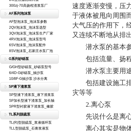
速度逐渐变慢，压
300zj-70高扬程渣浆泵厂
AF系列泡沫泵
于液体被甩向周围
AF型泡沫泵_泡沫泵参数
大气压的作用下，
2QV泡沫泵_泡沫泵选型
又连续不断地从排
3QV泡沫泵_泡沫泵生产厂家
4RV泡沫泵_泡沫泵型号
6SV泡沫泵_泡沫泵配件
潜水泵的基本
8SV泡沫泵_石家庄水泵厂泡
包括流量、扬程、
G系列砂砾泵
G/GH型砂砾泵_砂砾泵型号
潜水泵主要用途
6/4D-G砂砾泵_抽沙泵
10/8F-G抽沙泵 沙水分离
包括建设施工排、
SP液下渣浆泵
灾等等
SP型液下渣浆泵_液下渣浆泵
SP加长型液下渣浆泵_加长轴
2.离心泵
SPR型衬胶液下渣浆泵_橡胶
TL系列脱硫泵
先说什么是离心
TL(R)型脱硫泵_浆液循环泵
离心其实是物体惯
TLL型脱硫泵_石膏浆液泵