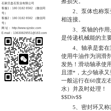
擦损失。
石家庄盘石泵业有限公司
客服1：180 3182 6582 （微信同
2、泵体也称泵壳
号）
相连接。
客服2：180 3182 6582 （微信同
号）
网 址： http://www.sjzsbc.com
3、泵轴的作用是
E-mail：13630829551@163.com
是传递机械能的主
4、轴承是套在泵
使用牛油作为润滑剂
发热！滑动轴承使
且漂*，太少轴承又
一般运行在60度
水）并及时处理！
$$Div$$
5、密封环又称