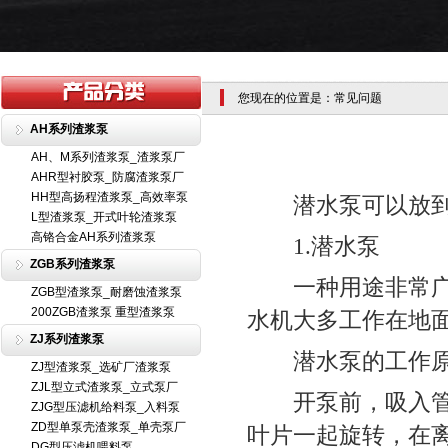
您现在的位置是：常见问题
AH系列渣浆泵
AH、M系列渣浆泵_渣浆泵厂
AHR型衬胶泵_防腐渣浆泵厂
HH型高扬程渣浆泵_高效率泵
潜水泵可以放到水
L型渣浆泵_开式叶轮渣浆泵
高铬合金AH系列渣浆泵
1.潜水泵
ZGB系列渣浆泵
一种用途非常广泛
ZGB型渣浆泵_耐磨蚀渣浆泵
200ZGB渣浆泵 重型渣浆泵
水机大多工作在地
ZJ系列渣浆泵
潜水泵的工作
ZJ型渣浆泵_选矿厂渣浆泵
ZJL型立式渣浆泵_立式泵厂
开泵前，吸入管和
ZJG型压滤机给料泵_入料泵
ZD型单泵壳渣浆泵_单壳泵厂
叶片一起旋转，在
DG型压滤机喂料泵