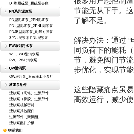
很多用户想控制渣
DT型脱硫泵_脱硫泵参数
节能无从下手。这
PN系列泥浆泵
了解不足。
PN型泥浆泵_2PN泥浆泵
PNL型泥浆泵_2PNL泥浆泵
PNJB型泥浆泵_耐酸衬胶泵
3PNL泥浆泵 PNL泥浆泵
解决办法：通过 
PW系列污水泵
同负荷下的能耗（
WG、WD型污水泵
节，避免阀门节流
PW、PWL污水泵
步优化，实现节能
QW潜污泵
QW潜污泵_石家庄工业泵厂
渣浆泵配件
这些隐藏痛点虽易
渣浆泵（高铬）过流部件
高效运行，减少使
渣浆泵（橡胶）过流部件
渣浆泵机械密封
渣浆泵其他配件
过流部件（聚氨酯）
渣浆泵配件护板
联系我们