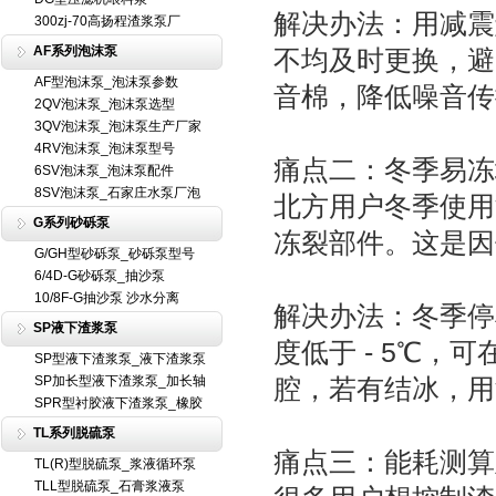
解决办法：用减震
300zj-70高扬程渣浆泵厂
AF系列泡沫泵
不均及时更换，避
AF型泡沫泵_泡沫泵参数
音棉，降低噪音传
2QV泡沫泵_泡沫泵选型
3QV泡沫泵_泡沫泵生产厂家
4RV泡沫泵_泡沫泵型号
痛点二：冬季易冻
6SV泡沫泵_泡沫泵配件
8SV泡沫泵_石家庄水泵厂泡
北方用户冬季使用
G系列砂砾泵
冻裂部件。这是因
G/GH型砂砾泵_砂砾泵型号
6/4D-G砂砾泵_抽沙泵
10/8F-G抽沙泵 沙水分离
解决办法：冬季停
SP液下渣浆泵
度低于 - 5℃
SP型液下渣浆泵_液下渣浆泵
SP加长型液下渣浆泵_加长轴
腔，若有结冰，用
SPR型衬胶液下渣浆泵_橡胶
TL系列脱硫泵
痛点三：能耗测算
TL(R)型脱硫泵_浆液循环泵
TLL型脱硫泵_石膏浆液泵