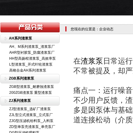
您现在的位置是：企业动态
AH系列渣浆泵
AH、M系列渣浆泵_渣浆泵厂
AHR型衬胶泵_防腐渣浆泵厂
HH型高扬程渣浆泵_高效率泵
在
渣浆泵
日常运行
L型渣浆泵_开式叶轮渣浆泵
不常被提及，却严
高铬合金AH系列渣浆泵
ZGB系列渣浆泵
ZGB型渣浆泵_耐磨蚀渣浆泵
痛点一：运行噪音
200ZGB渣浆泵 重型渣浆泵
不少用户反馈，渣
ZJ系列渣浆泵
多是因泵体与基础
ZJ型渣浆泵_选矿厂渣浆泵
ZJL型立式渣浆泵_立式泵厂
道连接松动（介质
ZJG型压滤机给料泵_入料泵
ZD型单泵壳渣浆泵_单壳泵厂
DG型压滤机喂料泵