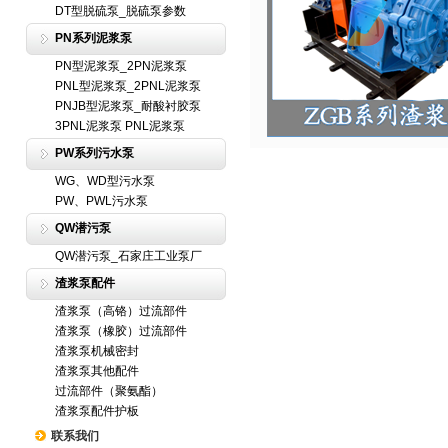
DT型脱硫泵_脱硫泵参数
PN系列泥浆泵
PN型泥浆泵_2PN泥浆泵
PNL型泥浆泵_2PNL泥浆泵
PNJB型泥浆泵_耐酸衬胶泵
3PNL泥浆泵 PNL泥浆泵
PW系列污水泵
WG、WD型污水泵
PW、PWL污水泵
QW潜污泵
QW潜污泵_石家庄工业泵厂
渣浆泵配件
渣浆泵（高铬）过流部件
渣浆泵（橡胶）过流部件
渣浆泵机械密封
渣浆泵其他配件
过流部件（聚氨酯）
渣浆泵配件护板
联系我们