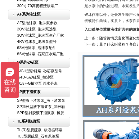
300zj-70高扬程渣浆泵厂
是水泵中的汽蚀过程。水泵发生
AF系列泡沫泵
破坏作用以外，还会发生噪声和
线或特性曲线，实质上，水泵性
AF型泡沫泵_泡沫泵参数
2QV泡沫泵_泡沫泵选型
入口处单位重量液体所具有的逾
3QV泡沫泵_泡沫泵生产厂家
上一条：
随管路情况变化而变化
4RV泡沫泵_泡沫泵型号
下一条：
量？什么叫吸程？各自
6SV泡沫泵_泡沫泵配件
8SV泡沫泵_石家庄水泵厂泡
G系列砂砾泵
G/GH型砂砾泵_砂砾泵型号
6/4D-G砂砾泵_抽沙泵
10/8F-G抽沙泵 沙水分离
SP液下渣浆泵
SP型液下渣浆泵_液下渣浆泵
SP加长型液下渣浆泵_加长轴
SPR型衬胶液下渣浆泵_橡胶
TL系列脱硫泵
TL(R)型脱硫泵_浆液循环泵
TLL型脱硫泵_石膏浆液泵