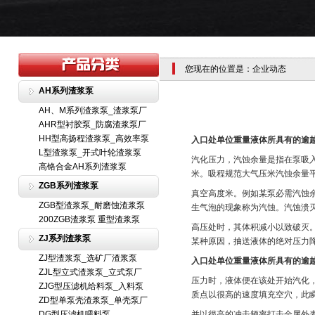
您现在的位置是：企业动态
AH系列渣浆泵
AH、M系列渣浆泵_渣浆泵厂
AHR型衬胶泵_防腐渣浆泵厂
HH型高扬程渣浆泵_高效率泵
入口处单位重量液体所具有的逾
L型渣浆泵_开式叶轮渣浆泵
汽化压力，汽蚀余量是指在泵吸
高铬合金AH系列渣浆泵
米。吸程规范大气压米汽蚀余量
ZGB系列渣浆泵
真空高度米。例如某泵必需汽蚀
ZGB型渣浆泵_耐磨蚀渣浆泵
生气泡的现象称为汽蚀。汽蚀溃
200ZGB渣浆泵 重型渣浆泵
高压处时，其体积减小以致破灭
ZJ系列渣浆泵
某种原因，抽送液体的绝对压力
ZJ型渣浆泵_选矿厂渣浆泵
入口处单位重量液体所具有的逾
ZJL型立式渣浆泵_立式泵厂
压力时，液体便在该处开始汽化
ZJG型压滤机给料泵_入料泵
质点以很高的速度填充空穴，此
ZD型单泵壳渣浆泵_单壳泵厂
DG型压滤机喂料泵
并以很高的冲击频率打击金属外