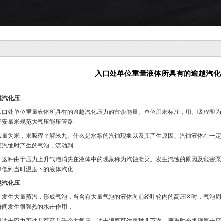
入口处单位重量液体所具有的逾越汽化
越汽化压
入口处单位重量液体所具有的逾越汽化压力的富余能量。单位用米标注，用。吸程即为
平安量米规范大气压能压管路
余量为米，求吸程？解米九、什么是水泵的汽蚀现象以及其产生原因、汽蚀液体在一定
灭汽蚀时产生的气泡，流动到
。这种由于压力上升气泡消失在液体中的现象称为汽蚀溃灭。发生汽蚀的原因及危害泵
降低到当时温度下的液体汽化
越汽化压
，发生大量蒸汽，形成气泡，当含有大量气泡的液体向前经叶轮内的高压区时，气泡周
瞬间发生很强烈的水击作用，
表冲击应力可达几百至几千个大气压，冲击频率可达每秒几万次，严重时会将壁厚击穿