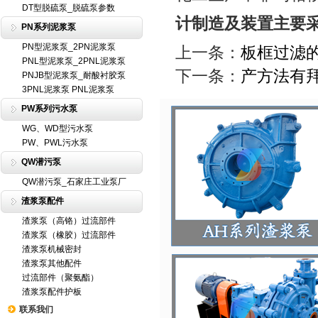
DT型脱硫泵_脱硫泵参数
计制造及装置主要
PN系列泥浆泵
PN型泥浆泵_2PN泥浆泵
上一条：
板框过滤
PNL型泥浆泵_2PNL泥浆泵
下一条：
产方法有
PNJB型泥浆泵_耐酸衬胶泵
3PNL泥浆泵 PNL泥浆泵
PW系列污水泵
WG、WD型污水泵
PW、PWL污水泵
QW潜污泵
QW潜污泵_石家庄工业泵厂
渣浆泵配件
渣浆泵（高铬）过流部件
渣浆泵（橡胶）过流部件
渣浆泵机械密封
渣浆泵其他配件
过流部件（聚氨酯）
渣浆泵配件护板
联系我们