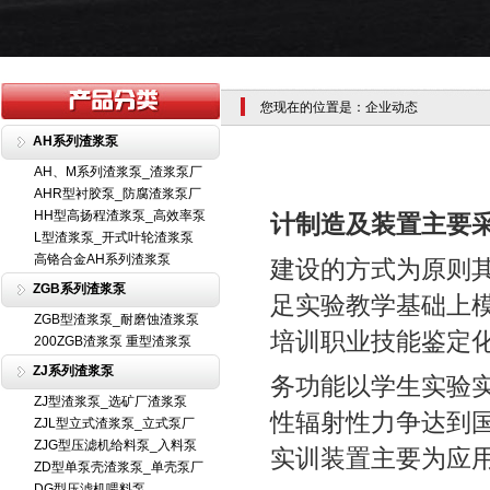
您现在的位置是：企业动态
AH系列渣浆泵
AH、M系列渣浆泵_渣浆泵厂
AHR型衬胶泵_防腐渣浆泵厂
HH型高扬程渣浆泵_高效率泵
计制造及装置主要
L型渣浆泵_开式叶轮渣浆泵
高铬合金AH系列渣浆泵
建设的方式为原则
ZGB系列渣浆泵
足实验教学基础上
ZGB型渣浆泵_耐磨蚀渣浆泵
培训职业技能鉴定
200ZGB渣浆泵 重型渣浆泵
ZJ系列渣浆泵
务功能以学生实验
ZJ型渣浆泵_选矿厂渣浆泵
性辐射性力争达到
ZJL型立式渣浆泵_立式泵厂
ZJG型压滤机给料泵_入料泵
实训装置主要为应
ZD型单泵壳渣浆泵_单壳泵厂
DG型压滤机喂料泵