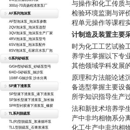
与操作和化工传质
300zj-70高扬程渣浆泵厂
检验环境监测与评
AF系列泡沫泵
程单元操作等课程
AF型泡沫泵_泡沫泵参数
2QV泡沫泵_泡沫泵选型
计制造及装置主要
3QV泡沫泵_泡沫泵生产厂家
4RV泡沫泵_泡沫泵型号
6SV泡沫泵_泡沫泵配件
时为化工工艺试验
8SV泡沫泵_石家庄水泵厂泡
养学生掌握以下专
G系列砂砾泵
其他领域学科发展
G/GH型砂砾泵_砂砾泵型号
6/4D-G砂砾泵_抽沙泵
原理和方法能论述
10/8F-G抽沙泵 沙水分离
备选型掌握主要设
SP液下渣浆泵
SP型液下渣浆泵_液下渣浆泵
所学知识指导生产
SP加长型液下渣浆泵_加长轴
SPR型衬胶液下渣浆泵_橡胶
法和新技术培养学
TL系列脱硫泵
产中非均相物系分
TL(R)型脱硫泵_浆液循环泵
化工生产中非均相
TLL型脱硫泵_石膏浆液泵