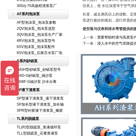
300zj-70高扬程渣浆泵厂
仪表上，使 水位深度等于空气管
AF系列泡沫泵
长度，减去测高仪上的读数。定
泵进行最好的规划，进行所需的
AF型泡沫泵_泡沫泵参数
2QV泡沫泵_泡沫泵选型
使安装与仪表和排水弯管提供的
3QV泡沫泵_泡沫泵生产厂家
上一条：
需要帮助时请与高质泵
4RV泡沫泵_泡沫泵型号
下一条：
浸入水中的空气管路提
6SV泡沫泵_泡沫泵配件
8SV泡沫泵_石家庄水泵厂泡
G系列砂砾泵
G/GH型砂砾泵_砂砾泵型号
6/4D-G砂砾泵_抽沙泵
10/8F-G抽沙泵 沙水分离
SP液下渣浆泵
SP型液下渣浆泵_液下渣浆泵
SP加长型液下渣浆泵_加长轴
SPR型衬胶液下渣浆泵_橡胶
TL系列脱硫泵
TL(R)型脱硫泵_浆液循环泵
TLL型脱硫泵_石膏浆液泵