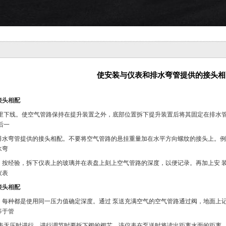
使安装与仪表和排水弯管提供的接头相
接头相配
往里下线。使空气管路保持在提升装置之外，底部位置拆下提升装置后将其固定在排水
后一
排水弯管提供的接头相配。不要将空气管路的悬挂重量加在水平方向螺纹的接头上。例
水弯
。按经验，拆下仪表上的玻璃并在表盘上刻上空气管路的深度，以便记录。再加上安 
仪表
接头相配
。每种都是使用同一压力值确定深度。通过 泵送充满空气的空气管路通过阀，地面上
等于管
仪表无压时进行。进行调节时要拆下阀的阀芯，该仪表在泵送时将读出距离水面的距离