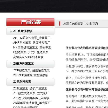
您现在的位置是：企业动态
AH系列渣浆泵
AH、M系列渣浆泵_渣浆泵厂
AHR型衬胶泵_防腐渣浆泵厂
HH型高扬程渣浆泵_高效率泵
使安装与仪表和排水弯管提供的
L型渣浆泵_开式叶轮渣浆泵
吊在起重 机上。可以沿着电线
高铬合金AH系列渣浆泵
使用螺 纹润滑剂。空气管路的最
ZGB系列渣浆泵
段要进行截取，使安装与仪表和
ZGB型渣浆泵_耐磨蚀渣浆泵
头。将仪表和空气阀门安装在排
200ZGB渣浆泵 重型渣浆泵
管上，并将空气管路连接到上面
ZJ系列渣浆泵
录要随之改为新长度和新日期。
ZJ型渣浆泵_选矿厂渣浆泵
使安装与仪表和排水弯管提供的
ZJL型立式渣浆泵_立式泵厂
分为两种：直接读数仪和测高仪
ZJG型压滤机给料泵_入料泵
表，必须将指针在表盘上设定为
ZD型单泵壳渣浆泵_单壳泵厂
DG型压滤机喂料泵
路长度的一点，操作时 必须在