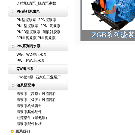
DT型脱硫泵_脱硫泵参数
PN系列泥浆泵
PN型泥浆泵_2PN泥浆泵
PNL型泥浆泵_2PNL泥浆泵
PNJB型泥浆泵_耐酸衬胶泵
3PNL泥浆泵 PNL泥浆泵
PW系列污水泵
WG、WD型污水泵
PW、PWL污水泵
QW潜污泵
QW潜污泵_石家庄工业泵厂
渣浆泵配件
渣浆泵（高铬）过流部件
渣浆泵（橡胶）过流部件
渣浆泵机械密封
渣浆泵其他配件
过流部件（聚氨酯）
渣浆泵配件护板
联系我们