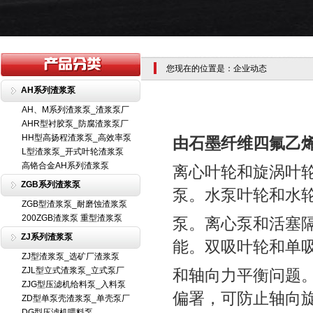
您现在的位置是：企业动态
AH系列渣浆泵
AH、M系列渣浆泵_渣浆泵厂
AHR型衬胶泵_防腐渣浆泵厂
HH型高扬程渣浆泵_高效率泵
由石墨纤维四氟乙
L型渣浆泵_开式叶轮渣浆泵
高铬合金AH系列渣浆泵
离心叶轮和旋涡叶
ZGB系列渣浆泵
泵。水泵叶轮和水
ZGB型渣浆泵_耐磨蚀渣浆泵
200ZGB渣浆泵 重型渣浆泵
泵。离心泵和活塞
ZJ系列渣浆泵
能。双吸叶轮和单
ZJ型渣浆泵_选矿厂渣浆泵
ZJL型立式渣浆泵_立式泵厂
和轴向力平衡问题
ZJG型压滤机给料泵_入料泵
偏署，可防止轴向
ZD型单泵壳渣浆泵_单壳泵厂
DG型压滤机喂料泵