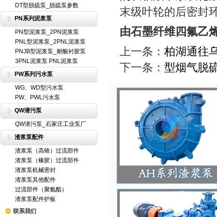
DT型脱硫泵_脱硫泵参数
末级叶轮的后密封
PN系列泥浆泵
由石墨纤维四氟乙
PN型泥浆泵_2PN泥浆泵
PNL型泥浆泵_2PNL泥浆泵
上一条：
柏湖通往
PNJB型泥浆泵_耐酸衬胶泵
3PNL泥浆泵 PNL泥浆泵
下一条：
型烟气脱
PW系列污水泵
WG、WD型污水泵
PW、PWL污水泵
QW潜污泵
QW潜污泵_石家庄工业泵厂
渣浆泵配件
渣浆泵（高铬）过流部件
渣浆泵（橡胶）过流部件
渣浆泵机械密封
渣浆泵其他配件
过流部件（聚氨酯）
渣浆泵配件护板
联系我们