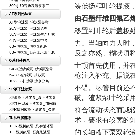
装低扬程叶轮提液
300zj-70高扬程渣浆泵厂
AF系列泡沫泵
由石墨纤维四氟乙
AF型泡沫泵_泡沫泵参数
2QV泡沫泵_泡沫泵选型
移置到叶轮后盖板
3QV泡沫泵_泡沫泵生产厂家
4RV泡沫泵_泡沫泵型号
力。当轴向力大时
6SV泡沫泵_泡沫泵配件
反之亦然。糊状填
8SV泡沫泵_石家庄水泵厂泡
G系列砂砾泵
士顿首先使用，并
G/GH型砂砾泵_砂砾泵型号
枪注入补充。据说
6/4D-G砂砾泵_抽沙泵
10/8F-G抽沙泵 沙水分离
不错。尽管目前还
SP液下渣浆泵
破。渣浆泵叶轮采
SP型液下渣浆泵_液下渣浆泵
SP加长型液下渣浆泵_加长轴
符合流动状态而减
SPR型衬胶液下渣浆泵_橡胶
TL系列脱硫泵
术，要求有较宽的
TL(R)型脱硫泵_浆液循环泵
的长轴液下泵双轮
TLL型脱硫泵_石膏浆液泵