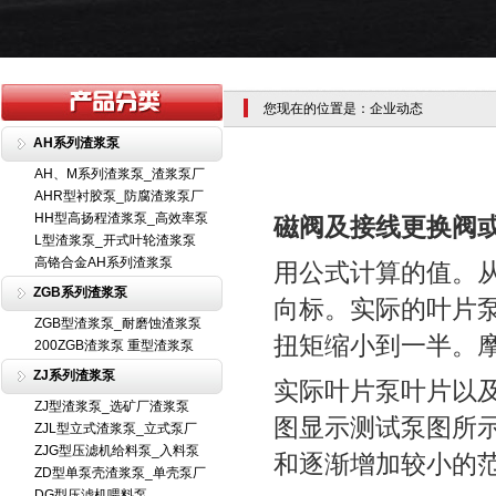
您现在的位置是：企业动态
AH系列渣浆泵
AH、M系列渣浆泵_渣浆泵厂
AHR型衬胶泵_防腐渣浆泵厂
HH型高扬程渣浆泵_高效率泵
磁阀及接线更换阀
L型渣浆泵_开式叶轮渣浆泵
高铬合金AH系列渣浆泵
用公式计算的值。
ZGB系列渣浆泵
向标。实际的叶片
ZGB型渣浆泵_耐磨蚀渣浆泵
扭矩缩小到一半。
200ZGB渣浆泵 重型渣浆泵
ZJ系列渣浆泵
实际叶片泵叶片以
ZJ型渣浆泵_选矿厂渣浆泵
图显示测试泵图所
ZJL型立式渣浆泵_立式泵厂
ZJG型压滤机给料泵_入料泵
和逐渐增加较小的
ZD型单泵壳渣浆泵_单壳泵厂
DG型压滤机喂料泵