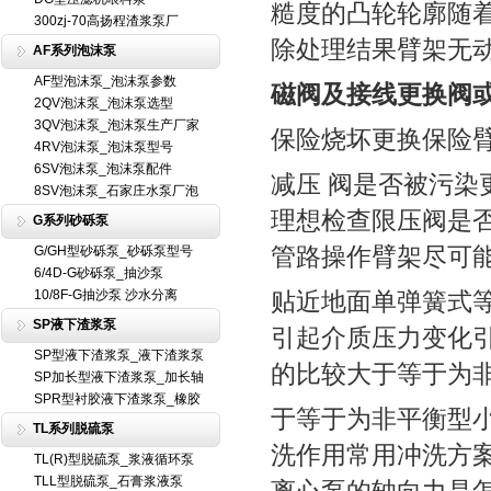
糙度的凸轮轮廓随
300zj-70高扬程渣浆泵厂
除处理结果臂架无
AF系列泡沫泵
AF型泡沫泵_泡沫泵参数
磁阀及接线更换阀
2QV泡沫泵_泡沫泵选型
3QV泡沫泵_泡沫泵生产厂家
保险烧坏更换保险
4RV泡沫泵_泡沫泵型号
6SV泡沫泵_泡沫泵配件
减压 阀是否被污
8SV泡沫泵_石家庄水泵厂泡
理想检查限压阀是
G系列砂砾泵
管路操作臂架尽可
G/GH型砂砾泵_砂砾泵型号
6/4D-G砂砾泵_抽沙泵
10/8F-G抽沙泵 沙水分离
贴近地面单弹簧式
SP液下渣浆泵
引起介质压力变化
SP型液下渣浆泵_液下渣浆泵
的比较大于等于为
SP加长型液下渣浆泵_加长轴
SPR型衬胶液下渣浆泵_橡胶
于等于为非平衡型小
TL系列脱硫泵
洗作用常用冲洗方
TL(R)型脱硫泵_浆液循环泵
TLL型脱硫泵_石膏浆液泵