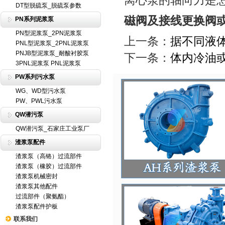
离心泵的轴向力是
DT型脱硫泵_脱硫泵参数
磁阀及接线更换阀
PN系列泥浆泵
PN型泥浆泵_2PN泥浆泵
上一条：
据不同液
PNL型泥浆泵_2PNL泥浆泵
PNJB型泥浆泵_耐酸衬胶泵
下一条：
体内冷油
3PNL泥浆泵 PNL泥浆泵
PW系列污水泵
WG、WD型污水泵
PW、PWL污水泵
QW潜污泵
QW潜污泵_石家庄工业泵厂
渣浆泵配件
渣浆泵（高铬）过流部件
渣浆泵（橡胶）过流部件
渣浆泵机械密封
渣浆泵其他配件
过流部件（聚氨酯）
渣浆泵配件护板
联系我们