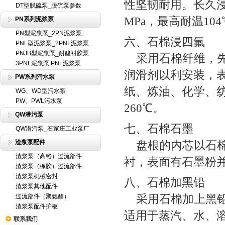
性坚韧耐用。长久
DT型脱硫泵_脱硫泵参数
MPa，最高耐温104℃
PN系列泥浆泵
PN型泥浆泵_2PN泥浆泵
六、石棉浸四氟
PNL型泥浆泵_2PNL泥浆泵
PNJB型泥浆泵_耐酸衬胶泵
采用石棉纤维，先
3PNL泥浆泵 PNL泥浆泵
润滑剂以利安装，
PW系列污水泵
纸、炼油、化学、纺
WG、WD型污水泵
PW、PWL污水泵
260℃。
QW潜污泵
七、石棉石墨
QW潜污泵_石家庄工业泵厂
渣浆泵配件
盘根的内芯以石棉
渣浆泵（高铬）过流部件
衬，表面有石墨粉并
渣浆泵（橡胶）过流部件
渣浆泵机械密封
八、石棉加黑铅
渣浆泵其他配件
采用石棉加上黑铅
过流部件（聚氨酯）
渣浆泵配件护板
适用于蒸汽、水、溶
联系我们