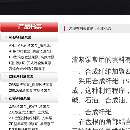
您现在的位置是：企业动态
AH系列渣浆泵
AH、M系列渣浆泵_渣浆泵厂
AHR型衬胶泵_防腐渣浆泵厂
HH型高扬程渣浆泵_高效率泵
渣浆泵常用的填料
L型渣浆泵_开式叶轮渣浆泵
高铬合金AH系列渣浆泵
一、合成纤维加聚
ZGB系列渣浆泵
采用合成纤维（SY
ZGB型渣浆泵_耐磨蚀渣浆泵
成，这种制造程序
200ZGB渣浆泵 重型渣浆泵
ZJ系列渣浆泵
碱、石油、合成油、
ZJ型渣浆泵_选矿厂渣浆泵
二、合成纤维
ZJL型立式渣浆泵_立式泵厂
ZJG型压滤机给料泵_入料泵
在盘根的角部结合了
ZD型单泵壳渣浆泵_单壳泵厂
DG型压滤机喂料泵