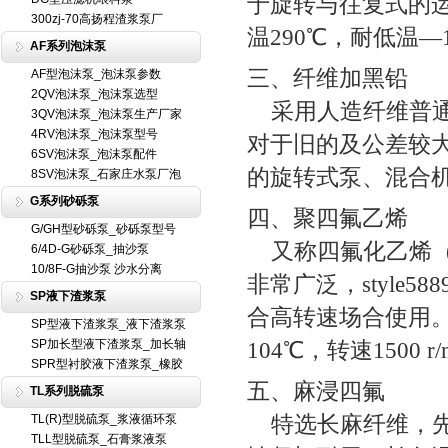
于旋转与往复式的
300zj-70高扬程渣浆泵厂
温290℃，耐低温—11
AF系列泡沫泵
三、纤维加黑铅
AF型泡沫泵_泡沫泵参数
2QV泡沫泵_泡沫泵选型
采用人造纤维普通
3QV泡沫泵_泡沫泵生产厂家
4RV泡沫泵_泡沫泵型号
对于旧的及公差较
6SV泡沫泵_泡沫泵配件
的旋转式泵、混合机等。
8SV泡沫泵_石家庄水泵厂泡
G系列砂砾泵
四、聚四氟乙烯
G/GH型砂砾泵_砂砾泵型号
又称四氟化乙烯（
6/4D-G砂砾泵_抽沙泵
10/8F-G抽沙泵 沙水分离
非常广泛，styl
SP液下渣浆泵
合高转速场合使用。
SP型液下渣浆泵_液下渣浆泵
SP加长型液下渣浆泵_加长轴
104℃，转速1500 r/
SPR型衬胶液下渣浆泵_橡胶
五、麻浸四氟
TL系列脱硫泵
特选长麻纤维，先
TL(R)型脱硫泵_浆液循环泵
TLL型脱硫泵_石膏浆液泵