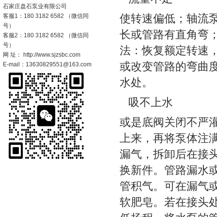
石家庄盘石泵业有限公司
使转速偏低；轴流
客服1：180 3182 6582 （微信同
号）
长或管路有直角弯
客服2：180 3182 6582 （微信同
号）
法：恢复额定转速
网 址： http://www.sjzsbc.com
或改变管路的弯曲
E-mail：13630829551@163.com
水处。
吸不上水
或是底阀关闭不严
上来，再将泵体注
漏气，拆卸后在接
换新件。管路漏水
管积气。可在漏气
软肥皂。若在接头处