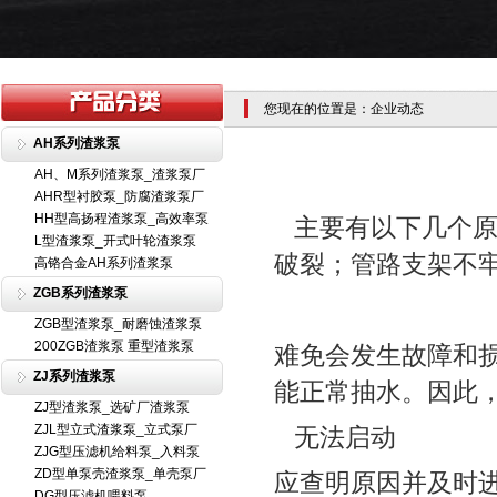
您现在的位置是：企业动态
AH系列渣浆泵
AH、M系列渣浆泵_渣浆泵厂
AHR型衬胶泵_防腐渣浆泵厂
HH型高扬程渣浆泵_高效率泵
主要有以下几个原
L型渣浆泵_开式叶轮渣浆泵
破裂；管路支架不
高铬合金AH系列渣浆泵
ZGB系列渣浆泵
ZGB型渣浆泵_耐磨蚀渣浆泵
200ZGB渣浆泵 重型渣浆泵
难免会发生故障和
ZJ系列渣浆泵
能正常抽水。因此
ZJ型渣浆泵_选矿厂渣浆泵
ZJL型立式渣浆泵_立式泵厂
无法启动
ZJG型压滤机给料泵_入料泵
ZD型单泵壳渣浆泵_单壳泵厂
应查明原因并及时
DG型压滤机喂料泵