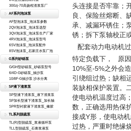
头连接是否牢靠；
300zj-70高扬程渣浆泵厂
AF系列泡沫泵
良、保险丝熔断、
AF型泡沫泵_泡沫泵参数
承、减漏环锈住；
2QV泡沫泵_泡沫泵选型
锈；拆下泵轴校正
3QV泡沫泵_泡沫泵生产厂家
4RV泡沫泵_泡沫泵型号
6SV泡沫泵_泡沫泵配件
配套动力电动机过
8SV泡沫泵_石家庄水泵厂泡
特定负载下， 原
G系列砂砾泵
10%至-5%之外
G/GH型砂砾泵_砂砾泵型号
6/4D-G砂砾泵_抽沙泵
引绕组过热；缺相
10/8F-G抽沙泵 沙水分离
装缺相保护装置。
SP液下渣浆泵
SP型液下渣浆泵_液下渣浆泵
使电动机温度过高
SP加长型液下渣浆泵_加长轴
数，正确选用热保
SPR型衬胶液下渣浆泵_橡胶
TL系列脱硫泵
接成Y形，使电动
TL(R)型脱硫泵_浆液循环泵
过热，严重时绝缘
TLL型脱硫泵_石膏浆液泵