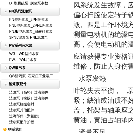
DT型脱硫泵_脱硫泵参数
风系统发生故障，
PN系列泥浆泵
偏心扫膛使定转子
PN型泥浆泵_2PN泥浆泵
毁。四是工作环境
PNL型泥浆泵_2PNL泥浆泵
PNJB型泥浆泵_耐酸衬胶泵
测量电动机的绝缘
3PNL泥浆泵 PNL泥浆泵
高，会使电动机的
PW系列污水泵
WG、WD型污水泵
应请获得专业资格
PW、PWL污水泵
维修，防止人身伤
QW潜污泵
QW潜污泵_石家庄工业泵厂
水泵发热
渣浆泵配件
叶轮失去平衡， 
渣浆泵（高铬）过流部件
渣浆泵（橡胶）过流部件
紧；缺油或油质不
渣浆泵机械密封
盖，托架与轴承座
渣浆泵其他配件
过流部件（聚氨酯）
黄油，黄油占轴承内
渣浆泵配件护板
联系我们
流量不足