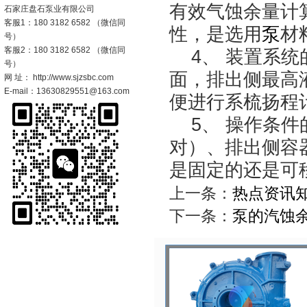
有效气蚀余量计
石家庄盘石泵业有限公司
客服1：180 3182 6582 （微信同
性，是选用
泵
材
号）
客服2：180 3182 6582 （微信同
4、 装置系统
号）
面，排出侧最高
网 址： http://www.sjzsbc.com
E-mail：13630829551@163.com
便进行系梳扬程
5、 操作条件
对）、排出侧容
是固定的还是可
上一条：
热点资讯
下一条：
泵的汽蚀