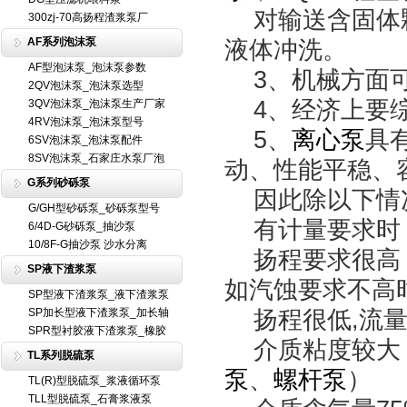
对输送含固体
300zj-70高扬程渣浆泵厂
AF系列泡沫泵
液体冲洗。
AF型泡沫泵_泡沫泵参数
3、机械方面可
2QV泡沫泵_泡沫泵选型
4、经济上要综
3QV泡沫泵_泡沫泵生产厂家
4RV泡沫泵_泡沫泵型号
5、
离心泵
具
6SV泡沫泵_泡沫泵配件
8SV泡沫泵_石家庄水泵厂泡
动、性能平稳、
G系列砂砾泵
因此除以下情
G/GH型砂砾泵_砂砾泵型号
有计量要求时
6/4D-G砂砾泵_抽沙泵
10/8F-G抽沙泵 沙水分离
扬程要求很高，
SP液下渣浆泵
如汽蚀要求不高
SP型液下渣浆泵_液下渣浆泵
扬程很低,流量
SP加长型液下渣浆泵_加长轴
SPR型衬胶液下渣浆泵_橡胶
介质粘度较大（大
TL系列脱硫泵
泵
、
螺杆泵
）
TL(R)型脱硫泵_浆液循环泵
TLL型脱硫泵_石膏浆液泵