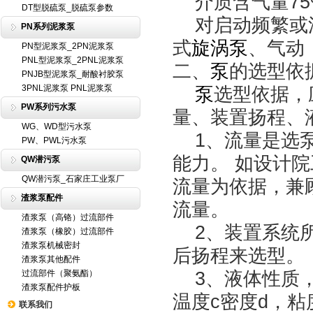
介质含气量75%
DT型脱硫泵_脱硫泵参数
对启动频繁或
PN系列泥浆泵
式
旋涡泵
、气动
PN型泥浆泵_2PN泥浆泵
PNL型泥浆泵_2PNL泥浆泵
二、
泵
的选型依
PNJB型泥浆泵_耐酸衬胶泵
3PNL泥浆泵 PNL泥浆泵
泵
选型依据，
PW系列污水泵
量、装置扬程、
WG、WD型污水泵
1、流量是选泵
PW、PWL污水泵
能力。 如设计
QW潜污泵
QW潜污泵_石家庄工业泵厂
流量为依据，兼
渣浆泵配件
流量。
渣浆泵（高铬）过流部件
2、装置系统所
渣浆泵（橡胶）过流部件
渣浆泵机械密封
后扬程来选型。
渣浆泵其他配件
3、液体性质，
过流部件（聚氨酯）
渣浆泵配件护板
温度c密度d，
联系我们