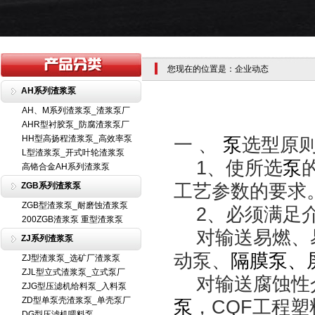
您现在的位置是：企业动态
AH系列渣浆泵
AH、M系列渣浆泵_渣浆泵厂
AHR型衬胶泵_防腐渣浆泵厂
HH型高扬程渣浆泵_高效率泵
一 、
泵
选型原
L型渣浆泵_开式叶轮渣浆泵
1、使所选
泵
高铬合金AH系列渣浆泵
工艺参数的要求
ZGB系列渣浆泵
ZGB型渣浆泵_耐磨蚀渣浆泵
2、必须满足
200ZGB渣浆泵 重型渣浆泵
对输送易燃、
ZJ系列渣浆泵
动泵、
隔膜泵
、
ZJ型渣浆泵_选矿厂渣浆泵
ZJL型立式渣浆泵_立式泵厂
对输送腐蚀性
ZJG型压滤机给料泵_入料泵
ZD型单泵壳渣浆泵_单壳泵厂
泵
，CQF工程
DG型压滤机喂料泵