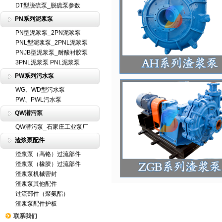
DT型脱硫泵_脱硫泵参数
PN系列泥浆泵
PN型泥浆泵_2PN泥浆泵
PNL型泥浆泵_2PNL泥浆泵
PNJB型泥浆泵_耐酸衬胶泵
3PNL泥浆泵 PNL泥浆泵
PW系列污水泵
WG、WD型污水泵
PW、PWL污水泵
QW潜污泵
QW潜污泵_石家庄工业泵厂
渣浆泵配件
渣浆泵（高铬）过流部件
渣浆泵（橡胶）过流部件
渣浆泵机械密封
渣浆泵其他配件
过流部件（聚氨酯）
渣浆泵配件护板
联系我们