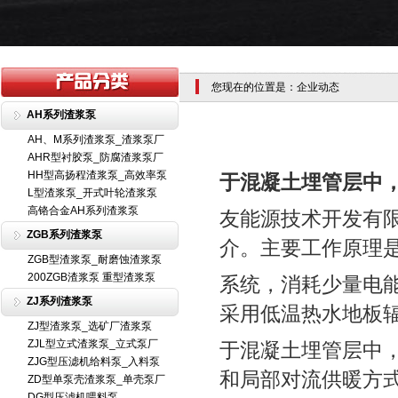
您现在的位置是：企业动态
AH系列渣浆泵
AH、M系列渣浆泵_渣浆泵厂
AHR型衬胶泵_防腐渣浆泵厂
HH型高扬程渣浆泵_高效率泵
于混凝土埋管层中
L型渣浆泵_开式叶轮渣浆泵
高铬合金AH系列渣浆泵
友能源技术开发有
ZGB系列渣浆泵
介。主要工作原理
ZGB型渣浆泵_耐磨蚀渣浆泵
200ZGB渣浆泵 重型渣浆泵
系统，消耗少量电
ZJ系列渣浆泵
采用低温热水地板
ZJ型渣浆泵_选矿厂渣浆泵
ZJL型立式渣浆泵_立式泵厂
于混凝土埋管层中
ZJG型压滤机给料泵_入料泵
和局部对流供暖方
ZD型单泵壳渣浆泵_单壳泵厂
DG型压滤机喂料泵