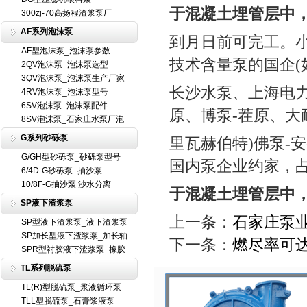
于混凝土埋管层中
300zj-70高扬程渣浆泵厂
AF系列泡沫泵
到月日前可完工。小
AF型泡沫泵_泡沫泵参数
技术含量泵的国企(
2QV泡沫泵_泡沫泵选型
3QV泡沫泵_泡沫泵生产厂家
长沙水泵、上海电力
4RV泡沫泵_泡沫泵型号
6SV泡沫泵_泡沫泵配件
原、博泵-茬原、大
8SV泡沫泵_石家庄水泵厂泡
G系列砂砾泵
里瓦赫伯特)佛泵-
G/GH型砂砾泵_砂砾泵型号
国内泵企业约家，占
6/4D-G砂砾泵_抽沙泵
10/8F-G抽沙泵 沙水分离
于混凝土埋管层中
SP液下渣浆泵
上一条：
石家庄泵
SP型液下渣浆泵_液下渣浆泵
SP加长型液下渣浆泵_加长轴
下一条：
燃尽率可
SPR型衬胶液下渣浆泵_橡胶
TL系列脱硫泵
TL(R)型脱硫泵_浆液循环泵
TLL型脱硫泵_石膏浆液泵