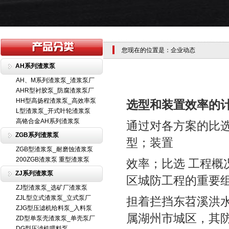
您现在的位置是：企业动态
AH系列渣浆泵
AH、M系列渣浆泵_渣浆泵厂
AHR型衬胶泵_防腐渣浆泵厂
HH型高扬程渣浆泵_高效率泵
选型和装置效率的
L型渣浆泵_开式叶轮渣浆泵
高铬合金AH系列渣浆泵
通过对各方案的比
ZGB系列渣浆泵
型；装置
ZGB型渣浆泵_耐磨蚀渣浆泵
200ZGB渣浆泵 重型渣浆泵
效率；比选 工程
ZJ系列渣浆泵
区城防工程的重要
ZJ型渣浆泵_选矿厂渣浆泵
ZJL型立式渣浆泵_立式泵厂
担着拦挡东苕溪洪
ZJG型压滤机给料泵_入料泵
属湖州市城区，其
ZD型单泵壳渣浆泵_单壳泵厂
DG型压滤机喂料泵