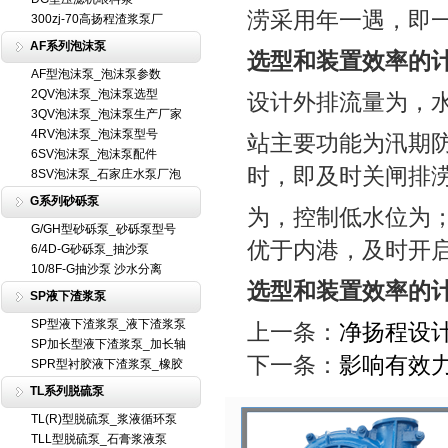
涝采用年一遇，即
300zj-70高扬程渣浆泵厂
AF系列泡沫泵
选型和装置效率的
AF型泡沫泵_泡沫泵参数
2QV泡沫泵_泡沫泵选型
设计外排流量为，水
3QV泡沫泵_泡沫泵生产厂家
4RV泡沫泵_泡沫泵型号
站主要功能为汛期
6SV泡沫泵_泡沫泵配件
时，即及时关闸排
8SV泡沫泵_石家庄水泵厂泡
G系列砂砾泵
为，控制低水位为
G/GH型砂砾泵_砂砾泵型号
优于内港，及时开
6/4D-G砂砾泵_抽沙泵
10/8F-G抽沙泵 沙水分离
选型和装置效率的
SP液下渣浆泵
SP型液下渣浆泵_液下渣浆泵
上一条：
净扬程设
SP加长型液下渣浆泵_加长轴
下一条：
影响有效
SPR型衬胶液下渣浆泵_橡胶
TL系列脱硫泵
TL(R)型脱硫泵_浆液循环泵
TLL型脱硫泵_石膏浆液泵