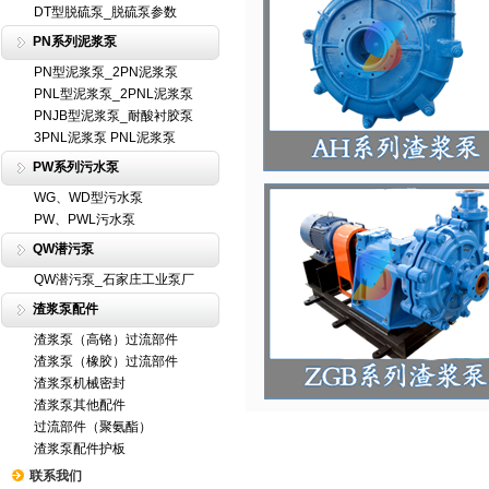
DT型脱硫泵_脱硫泵参数
PN系列泥浆泵
PN型泥浆泵_2PN泥浆泵
PNL型泥浆泵_2PNL泥浆泵
PNJB型泥浆泵_耐酸衬胶泵
3PNL泥浆泵 PNL泥浆泵
PW系列污水泵
WG、WD型污水泵
PW、PWL污水泵
QW潜污泵
QW潜污泵_石家庄工业泵厂
渣浆泵配件
渣浆泵（高铬）过流部件
渣浆泵（橡胶）过流部件
渣浆泵机械密封
渣浆泵其他配件
过流部件（聚氨酯）
渣浆泵配件护板
联系我们