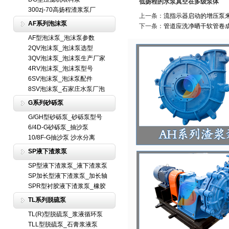
低扬程的水泵真空在多级泵体
300zj-70高扬程渣浆泵厂
上一条：
流指示器启动的增压泵
AF系列泡沫泵
下一条：
管道应洗净晒干软管卷
AF型泡沫泵_泡沫泵参数
2QV泡沫泵_泡沫泵选型
3QV泡沫泵_泡沫泵生产厂家
4RV泡沫泵_泡沫泵型号
6SV泡沫泵_泡沫泵配件
8SV泡沫泵_石家庄水泵厂泡
G系列砂砾泵
G/GH型砂砾泵_砂砾泵型号
6/4D-G砂砾泵_抽沙泵
10/8F-G抽沙泵 沙水分离
SP液下渣浆泵
SP型液下渣浆泵_液下渣浆泵
SP加长型液下渣浆泵_加长轴
SPR型衬胶液下渣浆泵_橡胶
TL系列脱硫泵
TL(R)型脱硫泵_浆液循环泵
TLL型脱硫泵_石膏浆液泵