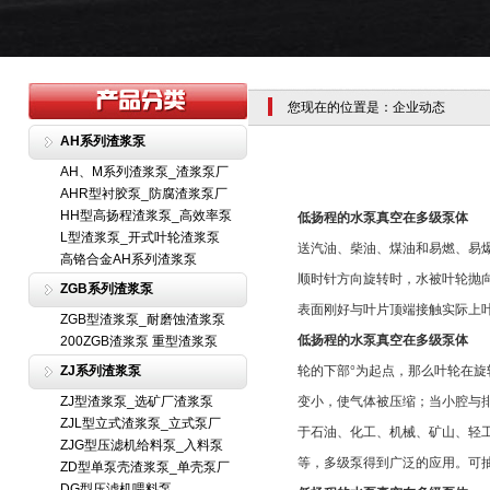
您现在的位置是：企业动态
AH系列渣浆泵
AH、M系列渣浆泵_渣浆泵厂
AHR型衬胶泵_防腐渣浆泵厂
HH型高扬程渣浆泵_高效率泵
低扬程的水泵真空在多级泵体
L型渣浆泵_开式叶轮渣浆泵
送汽油、柴油、煤油和易燃、易
高铬合金AH系列渣浆泵
顺时针方向旋转时，水被叶轮抛
ZGB系列渣浆泵
表面刚好与叶片顶端接触实际上
ZGB型渣浆泵_耐磨蚀渣浆泵
低扬程的水泵真空在多级泵体
200ZGB渣浆泵 重型渣浆泵
ZJ系列渣浆泵
轮的下部°为起点，那么叶轮在
ZJ型渣浆泵_选矿厂渣浆泵
变小，使气体被压缩；当小腔与
ZJL型立式渣浆泵_立式泵厂
于石油、化工、机械、矿山、轻
ZJG型压滤机给料泵_入料泵
等，多级泵得到广泛的应用。可
ZD型单泵壳渣浆泵_单壳泵厂
DG型压滤机喂料泵