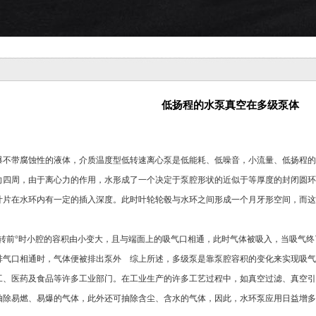
低扬程的水泵真空在多级泵体
爆不带腐蚀性的液体，介质温度型低转速离心泵是低能耗、低噪音，小流量、低扬程的
向四周，由于离心力的作用，水形成了一个决定于泵腔形状的近似于等厚度的封闭圆环
叶片在水环内有一定的插入深度。此时叶轮轮毂与水环之间形成一个月牙形空间，而这
旋转前°时小腔的容积由小变大，且与端面上的吸气口相通，此时气体被吸入，当吸气
排气口相通时，气体便被排出泵外 综上所述，多级泵是靠泵腔容积的变化来实现吸气
工、医药及食品等许多工业部门。在工业生产的许多工艺过程中，如真空过滤、真空引
抽除易燃、易爆的气体，此外还可抽除含尘、含水的气体，因此，水环泵应用日益增多