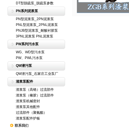
DT型脱硫泵_脱硫泵参数
PN系列泥浆泵
PN型泥浆泵_2PN泥浆泵
PNL型泥浆泵_2PNL泥浆泵
PNJB型泥浆泵_耐酸衬胶泵
3PNL泥浆泵 PNL泥浆泵
PW系列污水泵
WG、WD型污水泵
PW、PWL污水泵
QW潜污泵
QW潜污泵_石家庄工业泵厂
渣浆泵配件
渣浆泵（高铬）过流部件
渣浆泵（橡胶）过流部件
渣浆泵机械密封
渣浆泵其他配件
过流部件（聚氨酯）
渣浆泵配件护板
联系我们