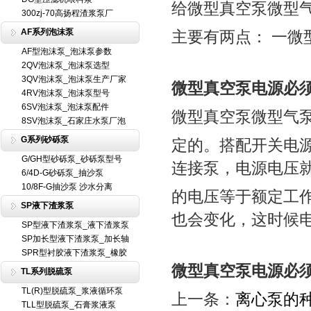
给微型真空泵微型
300zj-70高扬程渣浆泵厂
AF系列泡沫泵
主要有两点： 一微
AF型泡沫泵_泡沫泵参数
2QV泡沫泵_泡沫泵选型
3QV泡沫泵_泡沫泵生产厂家
微型真空泵电源必
4RV泡沫泵_泡沫泵型号
6SV泡沫泵_泡沫泵配件
微型真空泵微型气
8SV泡沫泵_石家庄水泵厂泡
G系列砂砾泵
定的。搭配开关电
G/GH型砂砾泵_砂砾泵型号
连接泵，电源电压
6/4D-G砂砾泵_抽沙泵
10/8F-G抽沙泵 沙水分离
的电压等于额定工
SP液下渣浆泵
也会变化，这时候
SP型液下渣浆泵_液下渣浆泵
SP加长型液下渣浆泵_加长轴
SPR型衬胶液下渣浆泵_橡胶
微型真空泵电源必
TL系列脱硫泵
TL(R)型脱硫泵_浆液循环泵
上一条：
离心泵的
TLL型脱硫泵_石膏浆液泵