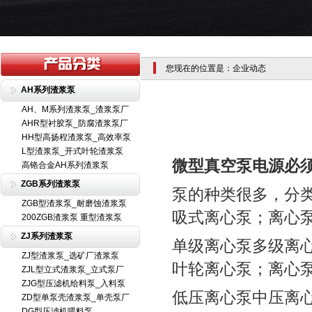
您现在的位置是：企业动态
AH系列渣浆泵
AH、M系列渣浆泵_渣浆泵厂
AHR型衬胶泵_防腐渣浆泵厂
HH型高扬程渣浆泵_高效率泵
L型渣浆泵_开式叶轮渣浆泵
微型真空泵电源必
高铬合金AH系列渣浆泵
ZGB系列渣浆泵
泵的种类很多，分
ZGB型渣浆泵_耐磨蚀渣浆泵
吸式离心泵；离心
200ZGB渣浆泵 重型渣浆泵
ZJ系列渣浆泵
单级离心泵多级离
ZJ型渣浆泵_选矿厂渣浆泵
叶轮离心泵；离心
ZJL型立式渣浆泵_立式泵厂
ZJG型压滤机给料泵_入料泵
低压离心泵中压离
ZD型单泵壳渣浆泵_单壳泵厂
DG型压滤机喂料泵