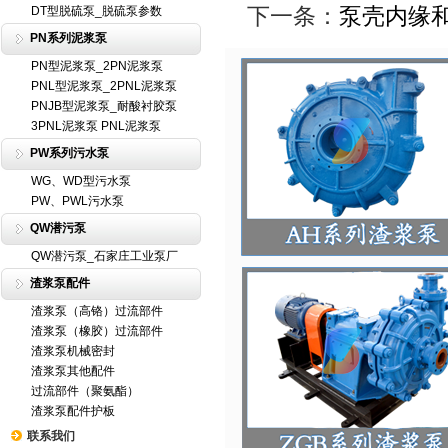
下一条：
泵壳内缘
DT型脱硫泵_脱硫泵参数
PN系列泥浆泵
PN型泥浆泵_2PN泥浆泵
PNL型泥浆泵_2PNL泥浆泵
PNJB型泥浆泵_耐酸衬胶泵
3PNL泥浆泵 PNL泥浆泵
PW系列污水泵
WG、WD型污水泵
PW、PWL污水泵
QW潜污泵
QW潜污泵_石家庄工业泵厂
渣浆泵配件
渣浆泵（高铬）过流部件
渣浆泵（橡胶）过流部件
渣浆泵机械密封
渣浆泵其他配件
过流部件（聚氨酯）
渣浆泵配件护板
联系我们