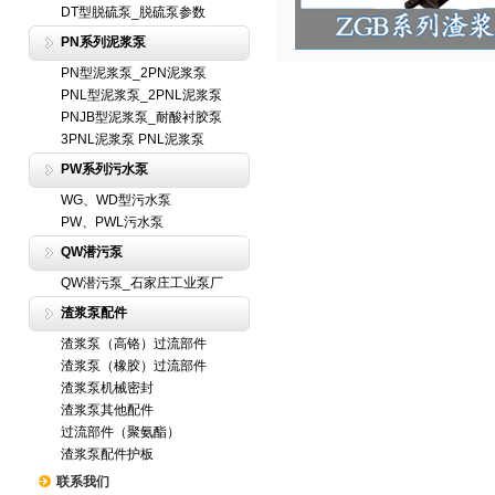
DT型脱硫泵_脱硫泵参数
PN系列泥浆泵
PN型泥浆泵_2PN泥浆泵
PNL型泥浆泵_2PNL泥浆泵
PNJB型泥浆泵_耐酸衬胶泵
3PNL泥浆泵 PNL泥浆泵
PW系列污水泵
WG、WD型污水泵
PW、PWL污水泵
QW潜污泵
QW潜污泵_石家庄工业泵厂
渣浆泵配件
渣浆泵（高铬）过流部件
渣浆泵（橡胶）过流部件
渣浆泵机械密封
渣浆泵其他配件
过流部件（聚氨酯）
渣浆泵配件护板
联系我们