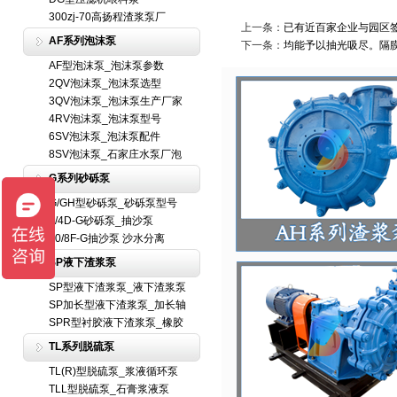
300zj-70高扬程渣浆泵厂
上一条：
已有近百家企业与园区
AF系列泡沫泵
下一条：
均能予以抽光吸尽。隔
AF型泡沫泵_泡沫泵参数
2QV泡沫泵_泡沫泵选型
3QV泡沫泵_泡沫泵生产厂家
4RV泡沫泵_泡沫泵型号
6SV泡沫泵_泡沫泵配件
8SV泡沫泵_石家庄水泵厂泡
G系列砂砾泵
G/GH型砂砾泵_砂砾泵型号
6/4D-G砂砾泵_抽沙泵
10/8F-G抽沙泵 沙水分离
SP液下渣浆泵
SP型液下渣浆泵_液下渣浆泵
SP加长型液下渣浆泵_加长轴
SPR型衬胶液下渣浆泵_橡胶
TL系列脱硫泵
TL(R)型脱硫泵_浆液循环泵
TLL型脱硫泵_石膏浆液泵