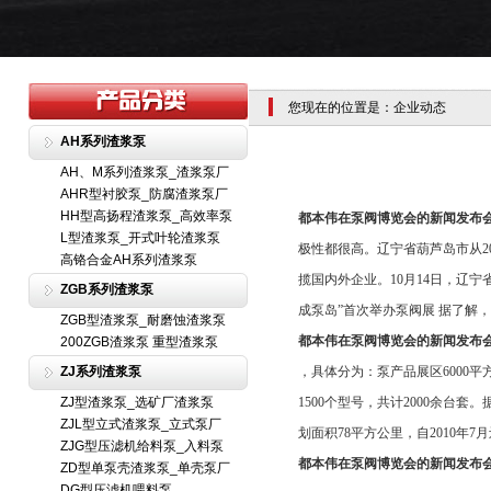
您现在的位置是：企业动态
AH系列渣浆泵
AH、M系列渣浆泵_渣浆泵厂
AHR型衬胶泵_防腐渣浆泵厂
HH型高扬程渣浆泵_高效率泵
都本伟在泵阀博览会的新闻发布
L型渣浆泵_开式叶轮渣浆泵
极性都很高。辽宁省葫芦岛市从2
高铬合金AH系列渣浆泵
揽国内外企业。10月14日，辽
ZGB系列渣浆泵
成泵岛”首次举办泵阀展 据了解，
ZGB型渣浆泵_耐磨蚀渣浆泵
都本伟在泵阀博览会的新闻发布
200ZGB渣浆泵 重型渣浆泵
ZJ系列渣浆泵
，具体分为：泵产品展区6000平
ZJ型渣浆泵_选矿厂渣浆泵
1500个型号，共计2000余
ZJL型立式渣浆泵_立式泵厂
划面积78平方公里，自2010
ZJG型压滤机给料泵_入料泵
都本伟在泵阀博览会的新闻发布
ZD型单泵壳渣浆泵_单壳泵厂
DG型压滤机喂料泵