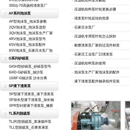
·
压滤机给料泵分解图
300zj-70高扬程渣浆泵厂
·
压滤机给料泵叶轮更换步骤
AF系列泡沫泵
·
渣浆泵叶轮反转的危害
AF型泡沫泵_泡沫泵参数
2QV泡沫泵_泡沫泵选型
·
石家庄水泵厂
3QV泡沫泵_泡沫泵生产厂家
·
压滤机专用泵叶轮怎么拆卸
4RV泡沫泵_泡沫泵型号
6SV泡沫泵_泡沫泵配件
·
耐磨渣浆泵厂家的过流件材质
8SV泡沫泵_石家庄水泵厂泡
·
石家庄工业泵厂ZJ渣浆泵
G系列砂砾泵
·
压滤机给料泵的使用
G/GH型砂砾泵_砂砾泵型号
6/4D-G砂砾泵_抽沙泵
·
泡沫泵生产厂家泡沫泵的配件
10/8F-G抽沙泵 沙水分离
·
液下渣浆泵配件轴承组件安装
SP液下渣浆泵
SP型液下渣浆泵_液下渣浆泵
SP加长型液下渣浆泵_加长轴
SPR型衬胶液下渣浆泵_橡胶
TL系列脱硫泵
TL(R)型脱硫泵_浆液循环泵
TLL型脱硫泵_石膏浆液泵