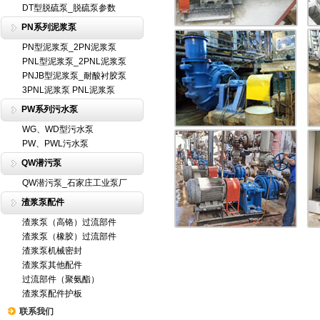
DT型脱硫泵_脱硫泵参数
PN系列泥浆泵
PN型泥浆泵_2PN泥浆泵
PNL型泥浆泵_2PNL泥浆泵
PNJB型泥浆泵_耐酸衬胶泵
3PNL泥浆泵 PNL泥浆泵
PW系列污水泵
WG、WD型污水泵
PW、PWL污水泵
QW潜污泵
QW潜污泵_石家庄工业泵厂
渣浆泵配件
渣浆泵（高铬）过流部件
渣浆泵（橡胶）过流部件
渣浆泵机械密封
渣浆泵其他配件
过流部件（聚氨酯）
渣浆泵配件护板
联系我们