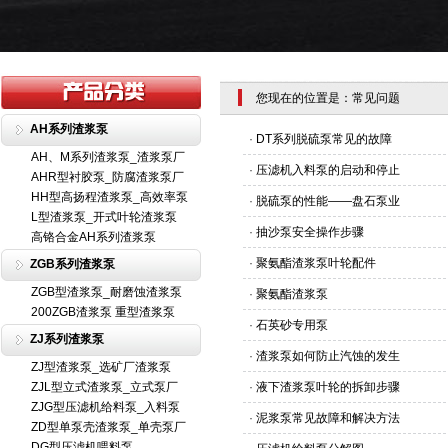
您现在的位置是：常见问题
AH系列渣浆泵
·
DT系列脱硫泵常见的故障
AH、M系列渣浆泵_渣浆泵厂
·
压滤机入料泵的启动和停止
AHR型衬胶泵_防腐渣浆泵厂
HH型高扬程渣浆泵_高效率泵
·
脱硫泵的性能——盘石泵业
L型渣浆泵_开式叶轮渣浆泵
·
抽沙泵安全操作步骤
高铬合金AH系列渣浆泵
·
聚氨酯渣浆泵叶轮配件
ZGB系列渣浆泵
ZGB型渣浆泵_耐磨蚀渣浆泵
·
聚氨酯渣浆泵
200ZGB渣浆泵 重型渣浆泵
·
石英砂专用泵
ZJ系列渣浆泵
·
渣浆泵如何防止汽蚀的发生
ZJ型渣浆泵_选矿厂渣浆泵
ZJL型立式渣浆泵_立式泵厂
·
液下渣浆泵叶轮的拆卸步骤
ZJG型压滤机给料泵_入料泵
·
泥浆泵常见故障和解决方法
ZD型单泵壳渣浆泵_单壳泵厂
DG型压滤机喂料泵