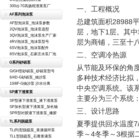
300zj-70高扬程渣浆泵厂
一、工程概况
AF系列泡沫泵
总建筑面积28988
AF型泡沫泵_泡沫泵参数
2QV泡沫泵_泡沫泵选型
层，地下1层。其
3QV泡沫泵_泡沫泵生产厂家
层为商铺，三至十
4RV泡沫泵_泡沫泵型号
6SV泡沫泵_泡沫泵配件
二、空调冷热源
8SV泡沫泵_石家庄水泵厂泡
G系列砂砾泵
从节能及环保的角
G/GH型砂砾泵_砂砾泵型号
多种技术经济比拟
6/4D-G砂砾泵_抽沙泵
10/8F-G抽沙泵 沙水分离
中央空调系统。该
SP液下渣浆泵
主要分为三个系统
SP型液下渣浆泵_液下渣浆泵
SP加长型液下渣浆泵_加长轴
三、设计思路
SPR型衬胶液下渣浆泵_橡胶
TL系列脱硫泵
夏季提供回水温度7
TL(R)型脱硫泵_浆液循环泵
季～4冬季～3根据二
TLL型脱硫泵_石膏浆液泵