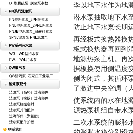
DT型脱硫泵_脱硫泵参数
季以地下水作为地源
PN系列泥浆泵
潜水泵抽取地下水
PN型泥浆泵_2PN泥浆泵
防止地下水泵长期
PNL型泥浆泵_2PNL泥浆泵
PNJB型泥浆泵_耐酸衬胶泵
3PNL泥浆泵 PNL泥浆泵
再经板式换热器换
PW系列污水泵
板式换热器再回到
WG、WD型污水泵
地源热泵主机。再
PW、PWL污水泵
据板换使用侧温度
QW潜污泵
QW潜污泵_石家庄工业泵厂
侧为闭式，其循环
渣浆泵配件
了激进中央空调（
渣浆泵（高铬）过流部件
渣浆泵（橡胶）过流部件
使系统内的水在地
渣浆泵机械密封
源热泵机组自带水
渣浆泵其他配件
过流部件（聚氨酯）
二次水系统的膨胀
渣浆泵配件护板
联系我们
的膨胀水箱分别设