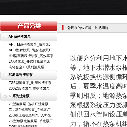
您现在的位置是：常见问题
AH系列渣浆泵
AH、M系列渣浆泵_渣浆泵厂
AHR型衬胶泵_防腐渣浆泵厂
HH型高扬程渣浆泵_高效率泵
以便充分利用地下
L型渣浆泵_开式叶轮渣浆泵
等，地下水潜水泵
高铬合金AH系列渣浆泵
ZGB系列渣浆泵
系统板换热源侧循
ZGB型渣浆泵_耐磨蚀渣浆泵
后，夏季水温度高
200ZGB渣浆泵 重型渣浆泵
季则相反；地源热
ZJ系列渣浆泵
泵根据系统压力变
ZJ型渣浆泵_选矿厂渣浆泵
ZJL型立式渣浆泵_立式泵厂
侧供回水管间设压
ZJG型压滤机给料泵_入料泵
ZD型单泵壳渣浆泵_单壳泵厂
力，循环在热泵机
DG型压滤机喂料泵