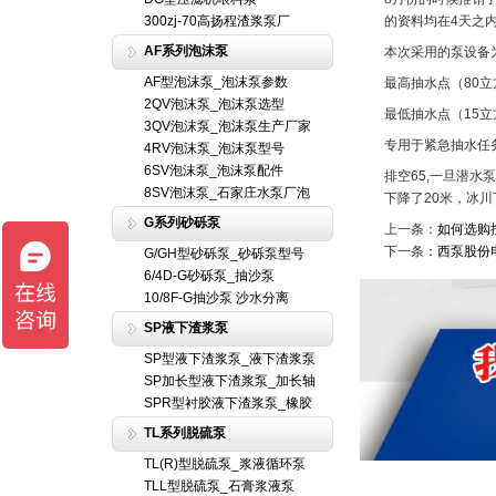
300zj-70高扬程渣浆泵厂
的资料均在4天之
AF系列泡沫泵
本次采用的泵设备
AF型泡沫泵_泡沫泵参数
最高抽水点（80立方
2QV泡沫泵_泡沫泵选型
最低抽水点（15立方
3QV泡沫泵_泡沫泵生产厂家
专用于紧急抽水任务。
4RV泡沫泵_泡沫泵型号
6SV泡沫泵_泡沫泵配件
排空65,一旦潜
8SV泡沫泵_石家庄水泵厂泡
下降了20米，冰
G系列砂砾泵
上一条：
如何选购
下一条：
西泵股份
G/GH型砂砾泵_砂砾泵型号
6/4D-G砂砾泵_抽沙泵
10/8F-G抽沙泵 沙水分离
SP液下渣浆泵
SP型液下渣浆泵_液下渣浆泵
SP加长型液下渣浆泵_加长轴
SPR型衬胶液下渣浆泵_橡胶
TL系列脱硫泵
TL(R)型脱硫泵_浆液循环泵
TLL型脱硫泵_石膏浆液泵