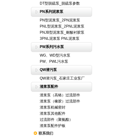
DT型脱硫泵_脱硫泵参数
PN系列泥浆泵
PN型泥浆泵_2PN泥浆泵
PNL型泥浆泵_2PNL泥浆泵
PNJB型泥浆泵_耐酸衬胶泵
3PNL泥浆泵 PNL泥浆泵
PW系列污水泵
WG、WD型污水泵
PW、PWL污水泵
QW潜污泵
QW潜污泵_石家庄工业泵厂
渣浆泵配件
渣浆泵（高铬）过流部件
渣浆泵（橡胶）过流部件
渣浆泵机械密封
渣浆泵其他配件
过流部件（聚氨酯）
渣浆泵配件护板
联系我们