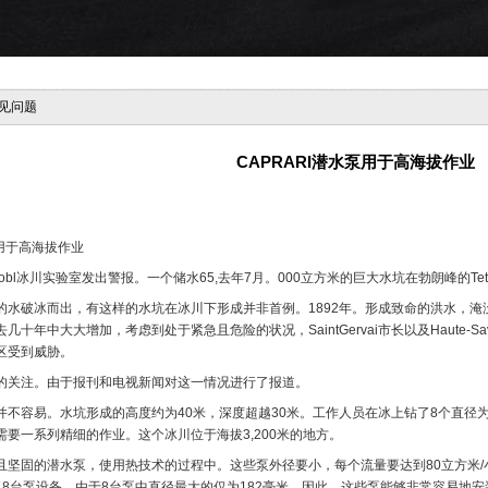
见问题
CAPRARI潜水泵用于高海拔作业
水泵用于高海拔作业
obl冰川实验室发出警报。一个储水65,去年7月。000立方米的巨大水坑在勃朗峰的Tete
水破冰而出，有这样的水坑在冰川下形成并非首例。1892年。形成致命的洪水，淹没了Sa
几十年中大大增加，考虑到处于紧急且危险的状况，SaintGervai市长以及Haute
区受到威胁。
的关注。由于报刊和电视新闻对这一情况进行了报道。
并不容易。水坑形成的高度约为40米，深度超越30米。工作人员在冰上钻了8个直径
要一系列精细的作业。这个冰川位于海拔3,200米的地方。
坚固的潜水泵，使用热技术的过程中。这些泵外径要小，每个流量要达到80立方米/小时
了8台泵设备。由于8台泵中直径最大的仅为182毫米，因此，这些泵能够非常容易地