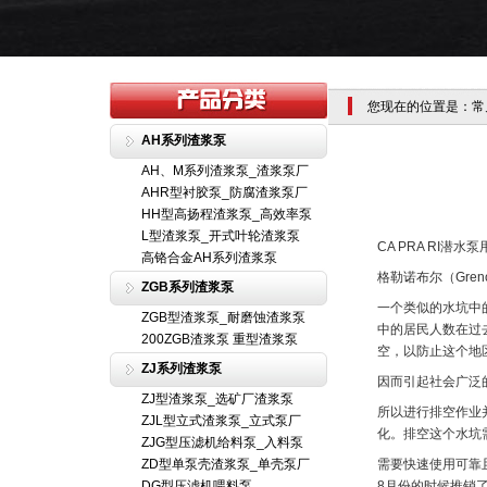
您现在的位置是：常
AH系列渣浆泵
AH、M系列渣浆泵_渣浆泵厂
AHR型衬胶泵_防腐渣浆泵厂
HH型高扬程渣浆泵_高效率泵
L型渣浆泵_开式叶轮渣浆泵
CA PRA RI潜
高铬合金AH系列渣浆泵
格勒诺布尔（Gren
ZGB系列渣浆泵
一个类似的水坑中的
ZGB型渣浆泵_耐磨蚀渣浆泵
中的居民人数在过去
200ZGB渣浆泵 重型渣浆泵
空，以防止这个地
ZJ系列渣浆泵
因而引起社会广泛
ZJ型渣浆泵_选矿厂渣浆泵
所以进行排空作业
ZJL型立式渣浆泵_立式泵厂
化。排空这个水坑需
ZJG型压滤机给料泵_入料泵
ZD型单泵壳渣浆泵_单壳泵厂
需要快速使用可靠且
DG型压滤机喂料泵
8月份的时候推销