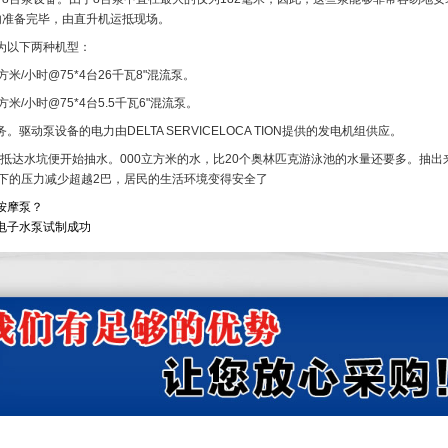
内准备完毕，由直升机运抵现场。
为以下两种机型：
米/小时@75*4台26千瓦8"混流泵。
米/小时@75*4台5.5千瓦6"混流泵。
驱动泵设备的电力由DELTA SERVICELOCA TION提供的发电机组供应。
水泵抵达水坑便开始抽水。000立方米的水，比20个奥林匹克游泳池的水量还要多。抽
川下的压力减少超越2巴，居民的生活环境变得安全了
按摩泵？
电子水泵试制成功