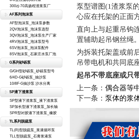
泵型谱图(1渣浆泵
300zj-70高扬程渣浆泵厂
AF系列泡沫泵
心应在托架的正面
AF型泡沫泵_泡沫泵参数
直向上与起重吊钩
2QV泡沫泵_泡沫泵选型
3QV泡沫泵_泡沫泵生产厂家
置辅助起吊钢丝绳
4RV泡沫泵_泡沫泵型号
6SV泡沫泵_泡沫泵配件
为拆装托架盖或前
8SV泡沫泵_石家庄水泵厂泡
吊带电机和共同底
G系列砂砾泵
G/GH型砂砾泵_砂砾泵型号
起吊不带底座或只
6/4D-G砂砾泵_抽沙泵
10/8F-G抽沙泵 沙水分离
上一条：
偶合器等
SP液下渣浆泵
下一条：
泵体的浆
SP型液下渣浆泵_液下渣浆泵
SP加长型液下渣浆泵_加长轴
SPR型衬胶液下渣浆泵_橡胶
TL系列脱硫泵
TL(R)型脱硫泵_浆液循环泵
TLL型脱硫泵_石膏浆液泵