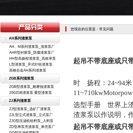
您现在的位置是：常见问题
AH系列渣浆泵
AH、M系列渣浆泵_渣浆泵厂
AHR型衬胶泵_防腐渣浆泵厂
HH型高扬程渣浆泵_高效率泵
起吊不带底座或只
L型渣浆泵_开式叶轮渣浆泵
高铬合金AH系列渣浆泵
ZGB系列渣浆泵
时 扬程：24~94米 
ZGB型渣浆泵_耐磨蚀渣浆泵
11~710kwMotorpo
200ZGB渣浆泵 重型渣浆泵
ZJ系列渣浆泵
选型手册 世界上
ZJ型渣浆泵_选矿厂渣浆泵
渣浆泵以作说明，作
ZJL型立式渣浆泵_立式泵厂
ZJG型压滤机给料泵_入料泵
起吊不带底座或只
ZD型单泵壳渣浆泵_单壳泵厂
DG型压滤机喂料泵