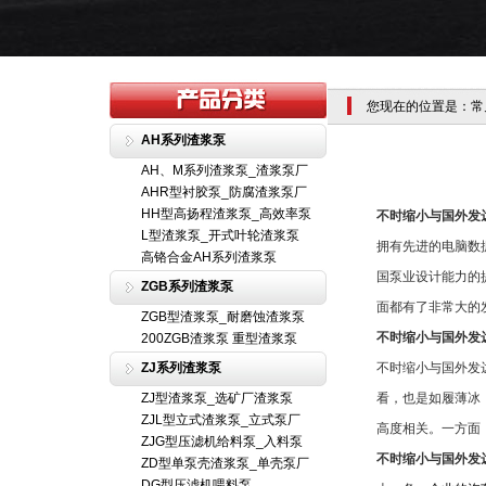
您现在的位置是：常
AH系列渣浆泵
AH、M系列渣浆泵_渣浆泵厂
AHR型衬胶泵_防腐渣浆泵厂
HH型高扬程渣浆泵_高效率泵
不时缩小与国外发
L型渣浆泵_开式叶轮渣浆泵
拥有先进的电脑数
高铬合金AH系列渣浆泵
国泵业设计能力的
ZGB系列渣浆泵
面都有了非常大的
ZGB型渣浆泵_耐磨蚀渣浆泵
不时缩小与国外发
200ZGB渣浆泵 重型渣浆泵
ZJ系列渣浆泵
不时缩小与国外发
ZJ型渣浆泵_选矿厂渣浆泵
看，也是如履薄冰
ZJL型立式渣浆泵_立式泵厂
高度相关。一方面
ZJG型压滤机给料泵_入料泵
不时缩小与国外发
ZD型单泵壳渣浆泵_单壳泵厂
DG型压滤机喂料泵