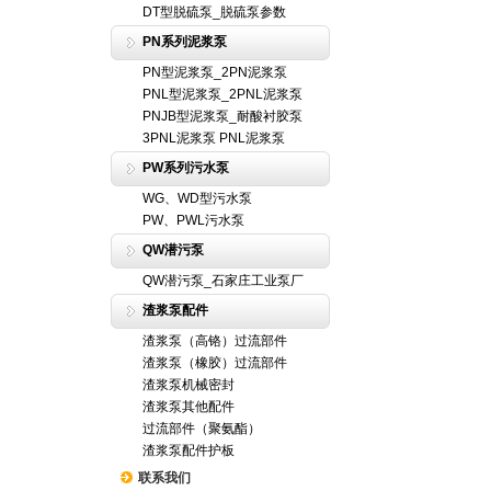
DT型脱硫泵_脱硫泵参数
PN系列泥浆泵
PN型泥浆泵_2PN泥浆泵
PNL型泥浆泵_2PNL泥浆泵
PNJB型泥浆泵_耐酸衬胶泵
3PNL泥浆泵 PNL泥浆泵
PW系列污水泵
WG、WD型污水泵
PW、PWL污水泵
QW潜污泵
QW潜污泵_石家庄工业泵厂
渣浆泵配件
渣浆泵（高铬）过流部件
渣浆泵（橡胶）过流部件
渣浆泵机械密封
渣浆泵其他配件
过流部件（聚氨酯）
渣浆泵配件护板
联系我们