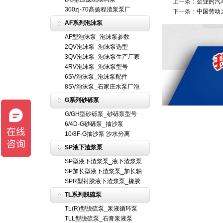
上一条：
企业的汽
300zj-70高扬程渣浆泵厂
下一条：
中国劳动
AF系列泡沫泵
AF型泡沫泵_泡沫泵参数
2QV泡沫泵_泡沫泵选型
3QV泡沫泵_泡沫泵生产厂家
4RV泡沫泵_泡沫泵型号
6SV泡沫泵_泡沫泵配件
8SV泡沫泵_石家庄水泵厂泡
G系列砂砾泵
G/GH型砂砾泵_砂砾泵型号
6/4D-G砂砾泵_抽沙泵
10/8F-G抽沙泵 沙水分离
SP液下渣浆泵
SP型液下渣浆泵_液下渣浆泵
SP加长型液下渣浆泵_加长轴
SPR型衬胶液下渣浆泵_橡胶
TL系列脱硫泵
TL(R)型脱硫泵_浆液循环泵
TLL型脱硫泵_石膏浆液泵