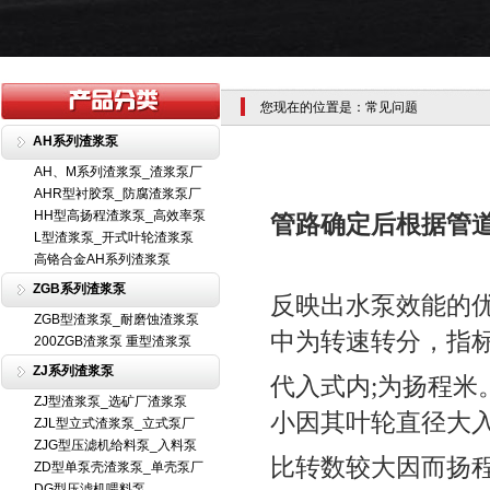
您现在的位置是：常见问题
AH系列渣浆泵
AH、M系列渣浆泵_渣浆泵厂
AHR型衬胶泵_防腐渣浆泵厂
HH型高扬程渣浆泵_高效率泵
管路确定后根据管
L型渣浆泵_开式叶轮渣浆泵
高铬合金AH系列渣浆泵
ZGB系列渣浆泵
反映出水泵效能的
ZGB型渣浆泵_耐磨蚀渣浆泵
中为转速转分，指
200ZGB渣浆泵 重型渣浆泵
ZJ系列渣浆泵
代入式内;为扬程
ZJ型渣浆泵_选矿厂渣浆泵
小因其叶轮直径大
ZJL型立式渣浆泵_立式泵厂
ZJG型压滤机给料泵_入料泵
比转数较大因而扬
ZD型单泵壳渣浆泵_单壳泵厂
DG型压滤机喂料泵