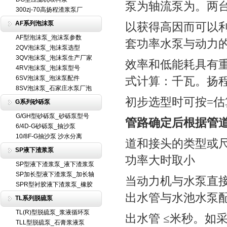
泵为轴流泵为。两
300zj-70高扬程渣浆泵厂
AF系列泡沫泵
以获得高因而可以
AF型泡沫泵_泡沫泵参数
套功率水泵与动力
2QV泡沫泵_泡沫泵选型
3QV泡沫泵_泡沫泵生产厂家
效率和低能耗具有
4RV泡沫泵_泡沫泵型号
6SV泡沫泵_泡沫泵配件
式计算：千瓦。扬程
8SV泡沫泵_石家庄水泵厂泡
初步选型时可按=
G系列砂砾泵
G/GH型砂砾泵_砂砾泵型号
管路确定后根据管
6/4D-G砂砾泵_抽沙泵
10/8F-G抽沙泵 沙水分离
道和接头的类型或尺
SP液下渣浆泵
功率大时取小
SP型液下渣浆泵_液下渣浆泵
SP加长型液下渣浆泵_加长轴
当动力机与水泵直接
SPR型衬胶液下渣浆泵_橡胶
出水管与水池水泵配
TL系列脱硫泵
TL(R)型脱硫泵_浆液循环泵
出水管 ≤米秒。如
TLL型脱硫泵_石膏浆液泵