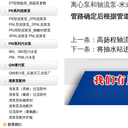
离心泵和轴流泵-米
DT型脱硫泵_脱硫泵参数
PN系列泥浆泵
管路确定后根据管
PN型泥浆泵_2PN泥浆泵
PNL型泥浆泵_2PNL泥浆泵
PNJB型泥浆泵_耐酸衬胶泵
3PNL泥浆泵 PNL泥浆泵
上一条：
高扬程轴
PW系列污水泵
下一条：
将抽水站
WG、WD型污水泵
PW、PWL污水泵
QW潜污泵
QW潜污泵_石家庄工业泵厂
渣浆泵配件
渣浆泵（高铬）过流部件
渣浆泵（橡胶）过流部件
渣浆泵机械密封
渣浆泵其他配件
过流部件（聚氨酯）
渣浆泵配件护板
联系我们