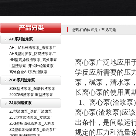
您现在的位置是：常见问题
AH系列渣浆泵
AH、M系列渣浆泵_渣浆泵厂
AHR型衬胶泵_防腐渣浆泵厂
HH型高扬程渣浆泵_高效率泵
离心泵广泛地应用
L型渣浆泵_开式叶轮渣浆泵
学反应所需要的压
高铬合金AH系列渣浆泵
ZGB系列渣浆泵
泵，碱泵，清水泵
ZGB型渣浆泵_耐磨蚀渣浆泵
长离心泵的使用周
200ZGB渣浆泵 重型渣浆泵
1、离心泵(渣浆泵
ZJ系列渣浆泵
离心泵(渣浆泵)应
ZJ型渣浆泵_选矿厂渣浆泵
ZJL型立式渣浆泵_立式泵厂
出条件，是间歇运行
ZJG型压滤机给料泵_入料泵
ZD型单泵壳渣浆泵_单壳泵厂
规定的压力和流量
DG型压滤机喂料泵