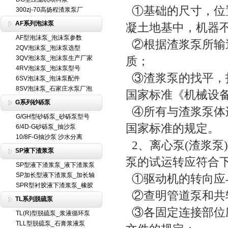
①基础的尺寸，位
300zj-70高扬程渣浆泵厂
AF系列泡沫泵
凝土地基中，机器
AF型泡沫泵_泡沫泵参数
②根据渣浆泵所输
2QV泡沫泵_泡沫泵选型
3QV泡沫泵_泡沫泵生产厂家
质；
4RV泡沫泵_泡沫泵型号
③渣浆泵的找平，
6SV泡沫泵_泡沫泵配件
8SV泡沫泵_石家庄水泵厂泡
国家标准《机械设
G系列砂砾泵
④所有与渣浆泵体
G/GH型砂砾泵_砂砾泵型号
国家标准的规定。
6/4D-G砂砾泵_抽沙泵
10/8F-G抽沙泵 沙水分离
2、离心泵(渣浆泵
SP液下渣浆泵
泵的试运转应符合
SP型液下渣浆泵_液下渣浆泵
SP加长型液下渣浆泵_加长轴
①驱动机的转向应
SPR型衬胶液下渣浆泵_橡胶
②查明管道泵和共
TL系列脱硫泵
③各固定连接部位
TL(R)型脱硫泵_浆液循环泵
TLL型脱硫泵_石膏浆液泵