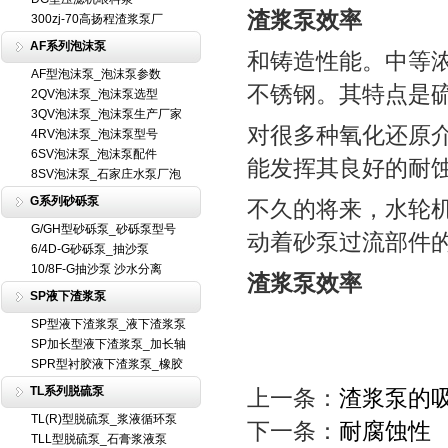
渣浆泵效率
300zj-70高扬程渣浆泵厂
AF系列泡沫泵
和铸造性能。中等浓
AF型泡沫泵_泡沫泵参数
不锈钢。其特点是
2QV泡沫泵_泡沫泵选型
3QV泡沫泵_泡沫泵生产厂家
对很多种氧化还原介
4RV泡沫泵_泡沫泵型号
6SV泡沫泵_泡沫泵配件
能发挥其良好的耐
8SV泡沫泵_石家庄水泵厂泡
G系列砂砾泵
不久的将来，水轮
G/GH型砂砾泵_砂砾泵型号
动着砂泵过流部件
6/4D-G砂砾泵_抽沙泵
10/8F-G抽沙泵 沙水分离
渣浆泵效率
SP液下渣浆泵
SP型液下渣浆泵_液下渣浆泵
SP加长型液下渣浆泵_加长轴
SPR型衬胶液下渣浆泵_橡胶
TL系列脱硫泵
上一条：
渣浆泵的
TL(R)型脱硫泵_浆液循环泵
下一条：
耐腐蚀性
TLL型脱硫泵_石膏浆液泵