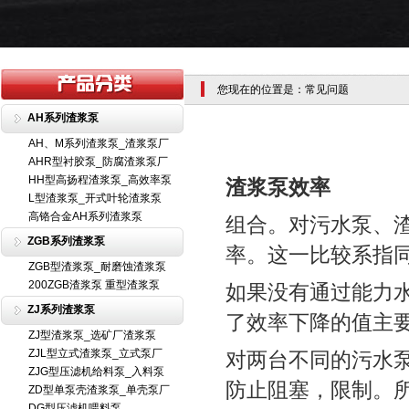
您现在的位置是：常见问题
AH系列渣浆泵
AH、M系列渣浆泵_渣浆泵厂
AHR型衬胶泵_防腐渣浆泵厂
HH型高扬程渣浆泵_高效率泵
渣浆泵效率
L型渣浆泵_开式叶轮渣浆泵
高铬合金AH系列渣浆泵
组合。对污水泵、
ZGB系列渣浆泵
率。这一比较系指
ZGB型渣浆泵_耐磨蚀渣浆泵
200ZGB渣浆泵 重型渣浆泵
如果没有通过能力
ZJ系列渣浆泵
了效率下降的值主
ZJ型渣浆泵_选矿厂渣浆泵
ZJL型立式渣浆泵_立式泵厂
对两台不同的污水
ZJG型压滤机给料泵_入料泵
防止阻塞，限制。
ZD型单泵壳渣浆泵_单壳泵厂
DG型压滤机喂料泵