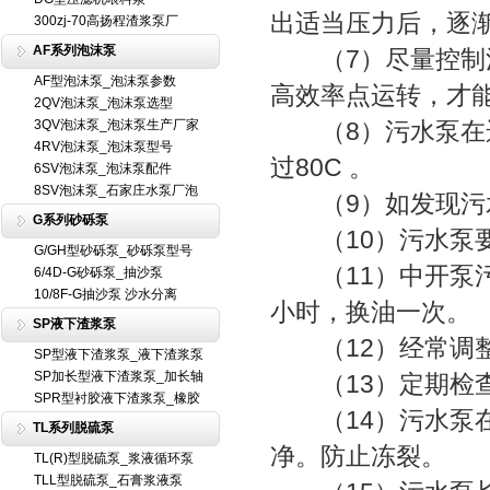
出适当压力后，逐
300zj-70高扬程渣浆泵厂
AF系列泡沫泵
（7）尽量控制污
AF型泡沫泵_泡沫泵参数
高效率点运转，才
2QV泡沫泵_泡沫泵选型
3QV泡沫泵_泡沫泵生产厂家
（8）污水泵在运
4RV泡沫泵_泡沫泵型号
过80C 。
6SV泡沫泵_泡沫泵配件
8SV泡沫泵_石家庄水泵厂泡
（9）如发现污水
G系列砂砾泵
（10）污水泵要
G/GH型砂砾泵_砂砾泵型号
（11）中开泵污水
6/4D-G砂砾泵_抽沙泵
10/8F-G抽沙泵 沙水分离
小时，换油一次。
SP液下渣浆泵
（12）经常调整
SP型液下渣浆泵_液下渣浆泵
SP加长型液下渣浆泵_加长轴
（13）定期检查
SPR型衬胶液下渣浆泵_橡胶
（14）污水泵在
TL系列脱硫泵
净。防止冻裂。
TL(R)型脱硫泵_浆液循环泵
TLL型脱硫泵_石膏浆液泵