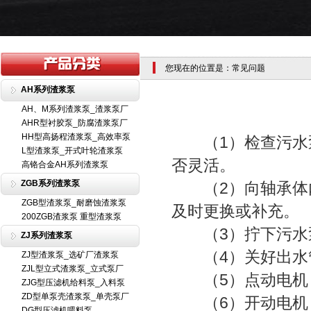
您现在的位置是：常见问题
AH系列渣浆泵
AH、M系列渣浆泵_渣浆泵厂
AHR型衬胶泵_防腐渣浆泵厂
HH型高扬程渣浆泵_高效率泵
（1）检查污水泵
L型渣浆泵_开式叶轮渣浆泵
否灵活。
高铬合金AH系列渣浆泵
ZGB系列渣浆泵
（2）向轴承体内
ZGB型渣浆泵_耐磨蚀渣浆泵
及时更换或补充。
200ZGB渣浆泵 重型渣浆泵
（3）拧下污水泵
ZJ系列渣浆泵
（4）关好出水管
ZJ型渣浆泵_选矿厂渣浆泵
ZJL型立式渣浆泵_立式泵厂
（5）点动电机，
ZJG型压滤机给料泵_入料泵
ZD型单泵壳渣浆泵_单壳泵厂
（6）开动电机，
DG型压滤机喂料泵