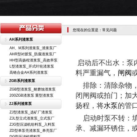
您现在的位置是：常见问题
AH系列渣浆泵
AH、M系列渣浆泵_渣浆泵厂
AHR型衬胶泵_防腐渣浆泵厂
HH型高扬程渣浆泵_高效率泵
启动后不出水：泵
L型渣浆泵_开式叶轮渣浆泵
料严重漏气，
闸阀
高铬合金AH系列渣浆泵
ZGB系列渣浆泵
排除：清除杂物，
ZGB型渣浆泵_耐磨蚀渣浆泵
闭闸阀或拍门；加
200ZGB渣浆泵 重型渣浆泵
ZJ系列渣浆泵
扬程，将
水泵
的管口
ZJ型渣浆泵_选矿厂渣浆泵
启动时泵不转：填
ZJL型立式渣浆泵_立式泵厂
ZJG型压滤机给料泵_入料泵
承、减漏环锈住，
ZD型单泵壳渣浆泵_单壳泵厂
DG型压滤机喂料泵