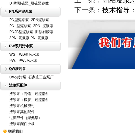
上一条：
高粘度泵
DT型脱硫泵_脱硫泵参数
下一条：
技术指导
PN系列泥浆泵
PN型泥浆泵_2PN泥浆泵
PNL型泥浆泵_2PNL泥浆泵
PNJB型泥浆泵_耐酸衬胶泵
3PNL泥浆泵 PNL泥浆泵
PW系列污水泵
WG、WD型污水泵
PW、PWL污水泵
QW潜污泵
QW潜污泵_石家庄工业泵厂
渣浆泵配件
渣浆泵（高铬）过流部件
渣浆泵（橡胶）过流部件
渣浆泵机械密封
渣浆泵其他配件
过流部件（聚氨酯）
渣浆泵配件护板
联系我们