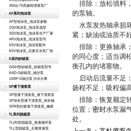
排除：放松填料，
300zj-70高扬程渣浆泵厂
的泵轴。
AF系列泡沫泵
AF型泡沫泵_泡沫泵参数
水泵发热轴承损坏
2QV泡沫泵_泡沫泵选型
紧；缺油或油质不
3QV泡沫泵_泡沫泵生产厂家
4RV泡沫泵_泡沫泵型号
6SV泡沫泵_泡沫泵配件
排除：更换轴承；
8SV泡沫泵_石家庄水泵厂泡
的同心度；适当调
G系列砂砾泵
衡孔内的堵塞物。
G/GH型砂砾泵_砂砾泵型号
6/4D-G砂砾泵_抽沙泵
启动后流量不足：
10/8F-G抽沙泵 沙水分离
扬程不足；吸程偏
SP液下渣浆泵
SP型液下渣浆泵_液下渣浆泵
排除：恢复额定转
SP加长型液下渣浆泵_加长轴
SPR型衬胶液下渣浆泵_橡胶
位置；
密封
水泵漏
TL系列脱硫泵
处。
TL(R)型脱硫泵_浆液循环泵
TLL型脱硫泵_石膏浆液泵